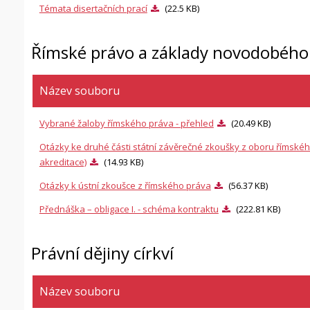
Témata disertačních prací
(22.5 KB)
Římské právo a základy novodobéh
Název souboru
Vybrané žaloby římského práva - přehled
(20.49 KB)
Otázky ke druhé části státní závěrečné zkoušky z oboru římskéh
akreditace)
(14.93 KB)
Otázky k ústní zkoušce z římského práva
(56.37 KB)
Přednáška – obligace I. - schéma kontraktu
(222.81 KB)
Právní dějiny církví
Název souboru