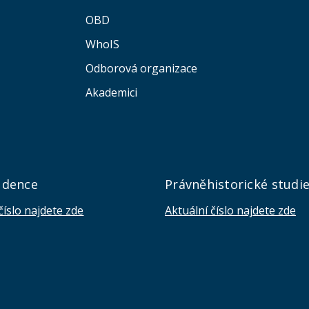
OBD
WhoIS
Odborová organizace
Akademici
udence
Právněhistorické studi
číslo najdete zde
Aktuální číslo najdete zde