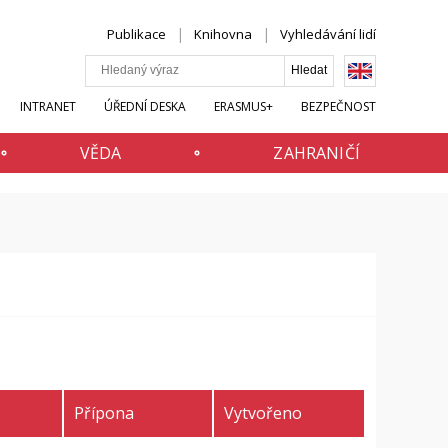
Publikace
Knihovna
Vyhledávání lidí
INTRANET
ÚŘEDNÍ DESKA
ERASMUS+
BEZPEČNOST
VĚDA
ZAHRANIČÍ
Přípona
Vytvořeno