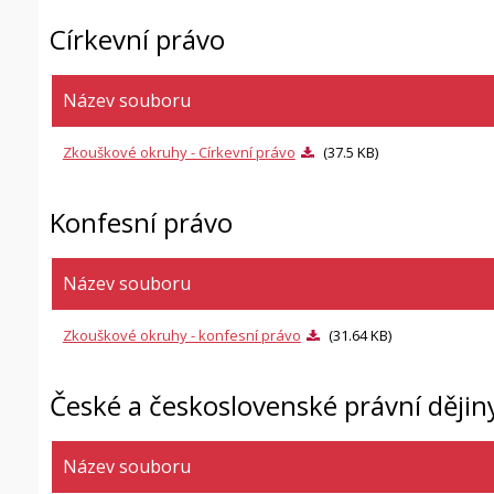
Církevní právo
Název souboru
Zkouškové okruhy - Církevní právo
(37.5 KB)
Konfesní právo
Název souboru
Zkouškové okruhy - konfesní právo
(31.64 KB)
České a československé právní dějin
Název souboru