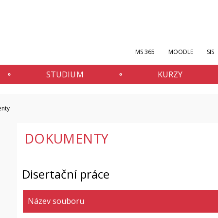
MS 365
MOODLE
SIS
STUDIUM
KURZY
nty
DOKUMENTY
Disertační práce
Název souboru