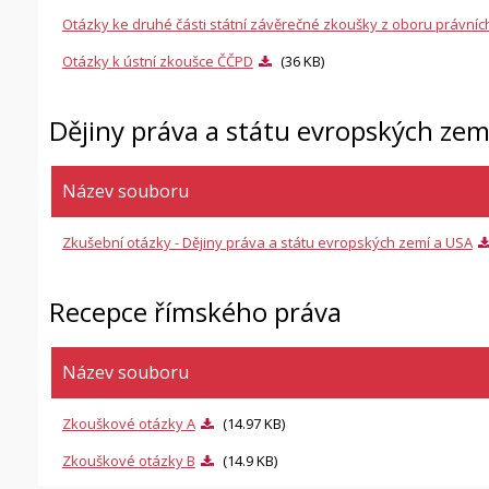
Otázky ke druhé části státní závěrečné zkoušky z oboru právních
Otázky k ústní zkoušce ČČPD
(36 KB)
Dějiny práva a státu evropských zem
Název souboru
Zkušební otázky - Dějiny práva a státu evropských zemí a USA
Recepce římského práva
Název souboru
Zkouškové otázky A
(14.97 KB)
Zkouškové otázky B
(14.9 KB)