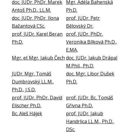
doc. JUDr. PhDr. Marek
Mgr. Adéla Bahenská
Antoš Ph.D., LL.M.
Ph.D.
doc. JUDr. PhDr. Ilona
prof. JUDr. Petr
Bažantová CSc.
Bělovský Dr.
prof. JUDr. Karel Beran
prof. JUDr. PhDr.
Ph.D.
Veronika Bílková Ph.D.,
E.MA.
Mgr. et Mgr. Jakub Čech
doc. JUDr. Jakub Drápal
M.Phil., Ph.D.
JUDr. Mgr. Tomáš
doc. Mgr. Libor Dušek
Dumbrovský LL.M.,
Ph.D.
Ph.D., J.S.D.
prof. JUDr. PhDr. David
prof. JUDr. Bc. Tomáš
Elischer Ph.D.
Gřivna Ph.D.
Bc. Aleš Hájek
prof. JUDr. Jakub
Handrlica LL.M., Ph.D.,
DSc.