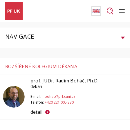
NAVIGACE
ROZŠÍŘENÉ KOLEGIUM DĚKANA
prof. JUDr. Radim Boháč, Ph.D.
děkan
E-mail:
bohac@prf.cuni.cz
Telefon:
+420 221 005 330
detail