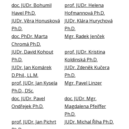
doc. JUDr. Bohumil
prof. JUDr. Helena
Havel Ph.D.
Hofmannová Ph.D.
JUDr. Věra Honusková
JUDr. Klára Hurychová
Ph.D.
Ph.D.
doc. PhDr. Marta
Mgr. Radek Jenček
Chromá Ph.D.
JUDr. David Kohout
prof. JUDr. Kristina
Ph.D.
Koldinská Ph.D.
JUDr. Jan Komárek
JUDr. Zdeněk Kučera
D.Phil., LL.M.
Ph.D.
prof. JUDr. Jan Kysela
Mgr. Pavel Linzer
Ph.D., DSc.
doc. JUDr. Pavel
doc. JUDr. Mgr.
Ondřejek Ph.D.
Magdalena Pfeiffer
Ph.D.
prof. JUDr. Jan Pichrt
JUDr. Michal Říha Ph.D.