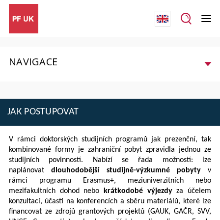
NAVIGACE
JAK POSTUPOVAT
V rámci doktorských studijních programů jak prezenční, tak
kombinované formy je zahraniční pobyt zpravidla jednou ze
studijních povinností. Nabízí se řada možností: lze
naplánovat
dlouhodobější studijně-výzkumné pobyty
v
rámci programu Erasmus+, meziuniverzitních nebo
mezifakultních dohod nebo
krátkodobé výjezdy
za účelem
konzultací, účasti na konferencích a sběru materiálů, které lze
financovat ze zdrojů grantových projektů (GAUK, GAČR, SVV,