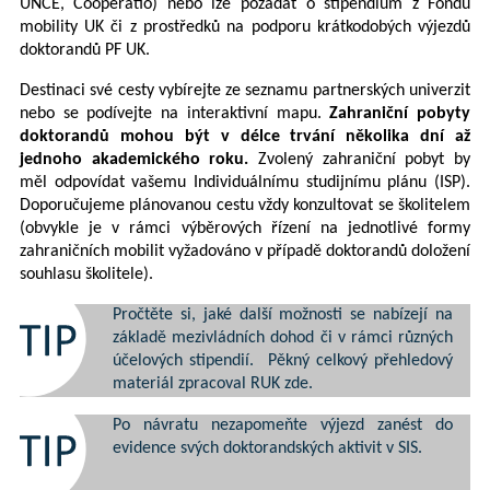
UNCE, Cooperatio) nebo lze požádat o stipendium z Fondu
mobility UK či z prostředků na podporu krátkodobých výjezdů
doktorandů PF UK.
Destinaci své cesty vybírejte ze seznamu partnerských univerzit
nebo se podívejte na interaktivní mapu.
Zahraniční pobyty
doktorandů mohou být v délce trvání několika dní až
jednoho akademického roku.
Zvolený zahraniční pobyt by
měl odpovídat vašemu Individuálnímu studijnímu plánu (ISP).
Doporučujeme plánovanou cestu vždy konzultovat se školitelem
(obvykle je v rámci výběrových řízení na jednotlivé formy
zahraničních mobilit vyžadováno v případě doktorandů doložení
souhlasu školitele).
Pročtěte si, jaké další možnosti se nabízejí na
základě mezivládních dohod či v rámci různých
účelových stipendií. Pěkný celkový přehledový
materiál zpracoval RUK
zde
.
Po návratu nezapomeňte výjezd zanést do
evidence svých doktorandských aktivit v SIS.