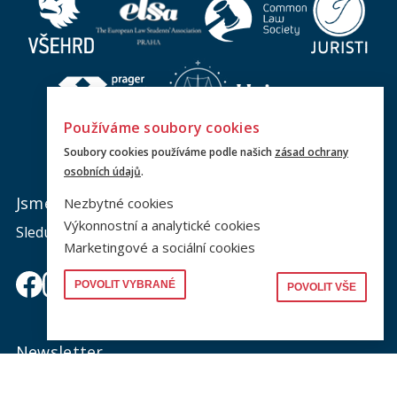
Používáme soubory cookies
Soubory cookies používáme podle našich
zásad ochrany
osobních údajů
.
Jsme na sociálních sítích
Nezbytné cookies
Výkonnostní a analytické cookies
Sledujte nás a nic vám neunikne.
Marketingové a sociální cookies
POVOLIT VYBRANÉ
POVOLIT VŠE
Newsletter
Zajímá vás dění na fakultě? Přihlaste se k odběru