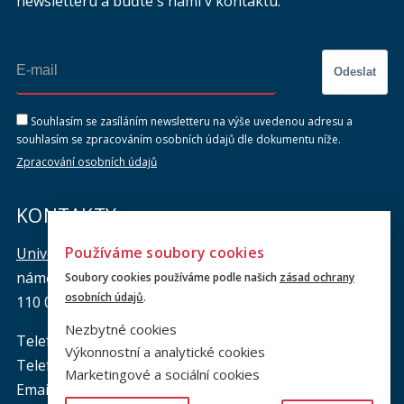
newsletteru a buďte s námi v kontaktu.
Odeslat
Souhlasím se zasíláním newsletteru na výše uvedenou adresu a
souhlasím se zpracováním osobních údajů dle dokumentu níže.
Zpracování osobních údajů
KONTAKTY
Používáme soubory cookies
Univerzita Karlova, Právnická fakulta
náměstí Curieových 901/7, Staré Město
Soubory cookies používáme podle našich
zásad ochrany
osobních údajů
.
110 00 Praha 1
Nezbytné cookies
Telefon: +420 221 005 111
Výkonnostní a analytické cookies
Telefon podatelna:
+420 221 005 264
Marketingové a sociální cookies
Email podatelna: podatelna@prf.cuni.cz