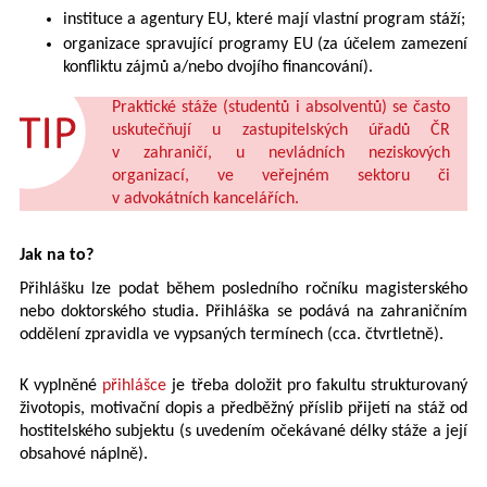
instituce a agentury EU, které mají vlastní program stáží;
organizace spravující programy EU (za účelem zamezení
konfliktu zájmů a/nebo dvojího financování).
Praktické stáže (studentů i absolventů) se často
uskutečňují u zastupitelských úřadů ČR
v zahraničí, u nevládních neziskových
organizací, ve veřejném sektoru či
v advokátních kancelářích.
Jak na to?
Přihlášku lze podat během posledního ročníku magisterského
nebo doktorského studia. Přihláška se podává na zahraničním
oddělení zpravidla ve vypsaných termínech (cca. čtvrtletně).
K vyplněné
přihlášce
je třeba doložit pro fakultu strukturovaný
životopis, motivační dopis a předběžný příslib přijetí na stáž od
hostitelského subjektu (s uvedením očekávané délky stáže a její
obsahové náplně).