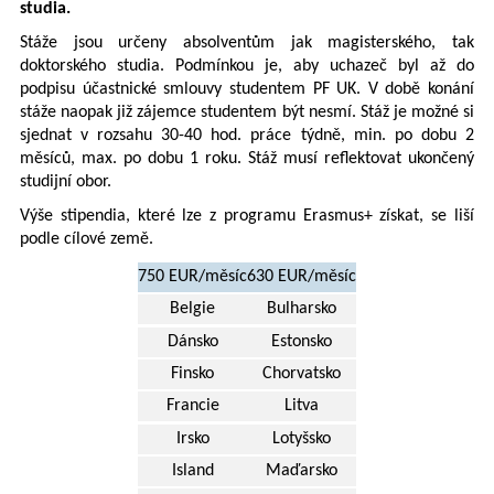
studia.
Stáže jsou určeny absolventům jak magisterského, tak
doktorského studia. Podmínkou je, aby uchazeč byl až do
podpisu účastnické smlouvy studentem PF UK. V době konání
stáže naopak již zájemce studentem být nesmí. Stáž je možné si
sjednat v rozsahu 30-40 hod. práce týdně, min. po dobu 2
měsíců, max. po dobu 1 roku. Stáž musí reflektovat ukončený
studijní obor.
Výše stipendia, které lze z programu Erasmus+ získat, se liší
podle cílové země.
750 EUR/měsíc
630 EUR/měsíc
Belgie
Bulharsko
Dánsko
Estonsko
Finsko
Chorvatsko
Francie
Litva
Irsko
Lotyšsko
Island
Maďarsko