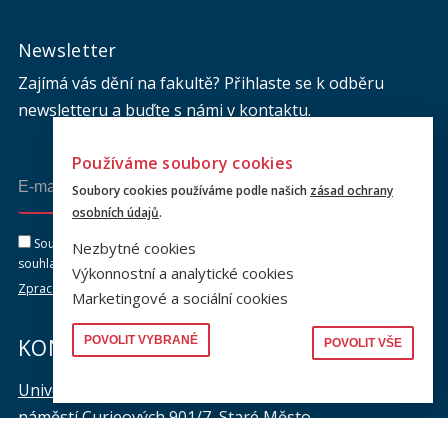
Newsletter
Zajímá vás dění na fakultě? Přihlaste se k odběru
newsletteru a buďte s námi v kontaktu.
Používáme soubory cookies
Odeslat
Soubory cookies používáme podle našich
zásad ochrany
osobních údajů
.
Souhlasím se zasíláním newsletteru na výše uvedenou adresu a
Nezbytné cookies
souhlasím se zpracováním osobních údajů dle dokumentu níže.
Výkonnostní a analytické cookies
Zpracování osobních údajů
Marketingové a sociální cookies
POVOLIT VYBRANÉ
KONTAKTY
POVOLIT VŠE
Univerzita Karlova, Právnická fakulta
náměstí Curieových 901/7, Staré Město
110 00 Praha 1