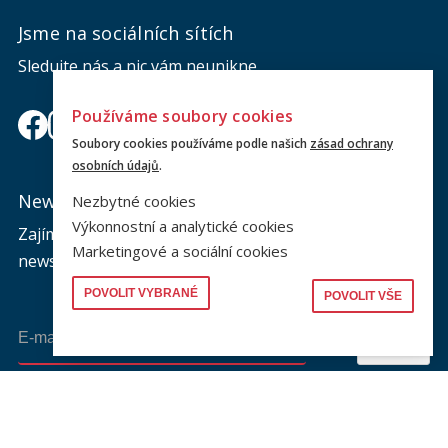
Jsme na sociálních sítích
Sledujte nás a nic vám neunikne.
Používáme soubory cookies
Soubory cookies používáme podle našich
zásad ochrany
osobních údajů
.
Newsletter
Nezbytné cookies
Výkonnostní a analytické cookies
Zajímá vás dění na fakultě? Přihlaste se k odběru
Marketingové a sociální cookies
newsletteru a buďte s námi v kontaktu.
POVOLIT VYBRANÉ
POVOLIT VŠE
Odeslat
Souhlasím se zasíláním newsletteru na výše uvedenou adresu a
souhlasím se zpracováním osobních údajů dle dokumentu níže.
Zpracování osobních údajů