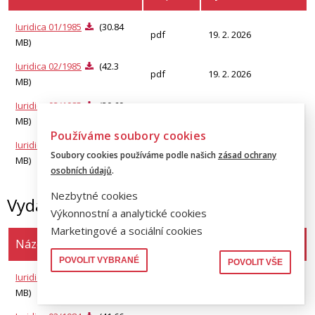
Iuridica 01/1985
(30.84
pdf
19. 2. 2026
MB)
Iuridica 02/1985
(42.3
pdf
19. 2. 2026
MB)
Iuridica 03/1985
(30.69
pdf
19. 2. 2026
MB)
Používáme soubory cookies
Iuridica 04/1985
(40.73
pdf
19. 2. 2026
Soubory cookies používáme podle našich
zásad ochrany
MB)
osobních údajů
.
Nezbytné cookies
Vydání 1984
Výkonnostní a analytické cookies
Marketingové a sociální cookies
Název souboru
Přípona
Vytvořeno
POVOLIT VYBRANÉ
POVOLIT VŠE
Iuridica 01/1984
(41.97
pdf
19. 2. 2026
MB)