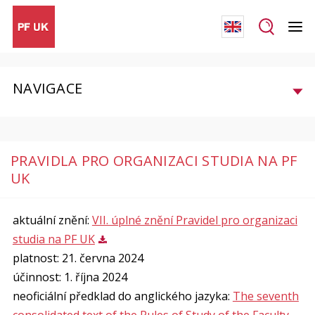
NAVIGACE
PRAVIDLA PRO ORGANIZACI STUDIA NA PF
UK
aktuální znění:
VII. úplné znění Pravidel pro organizaci
studia na PF UK
platnost: 21. června 2024
účinnost: 1. října 2024
neoficiální předklad do anglického jazyka:
The seventh
consolidated text of the Rules of Stud
y of the Faculty