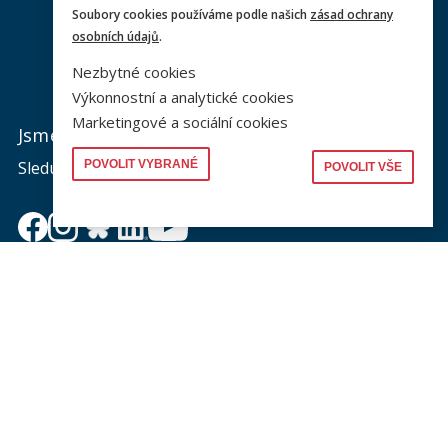
Soubory cookies používáme podle našich
zásad ochrany
osobních údajů
.
Nezbytné cookies
Výkonnostní a analytické cookies
Marketingové a sociální cookies
Jsme na sociálních sítích
Sledujte nás a nic vám neunikne.
POVOLIT VYBRANÉ
POVOLIT VŠE
Newsletter
Zajímá vás dění na fakultě? Přihlaste se k odběru
newsletteru a buďte s námi v kontaktu.
Odeslat