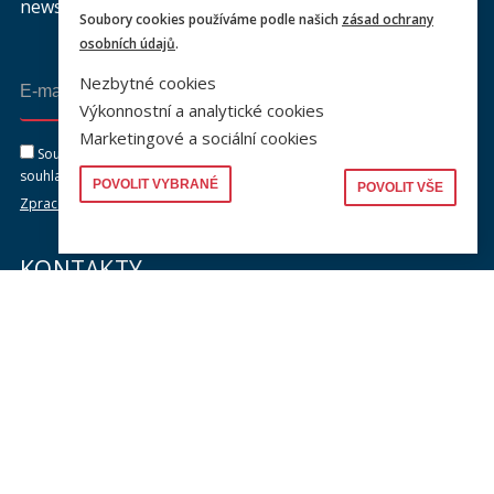
newsletteru a buďte s námi v kontaktu.
Soubory cookies používáme podle našich
zásad ochrany
osobních údajů
.
Nezbytné cookies
Odeslat
Výkonnostní a analytické cookies
Marketingové a sociální cookies
Souhlasím se zasíláním newsletteru na výše uvedenou adresu a
souhlasím se zpracováním osobních údajů dle dokumentu níže.
POVOLIT VYBRANÉ
POVOLIT VŠE
Zpracování osobních údajů
KONTAKTY
Univerzita Karlova, Právnická fakulta
náměstí Curieových 901/7, Staré Město
110 00 Praha 1
Telefon: +420 221 005 111
Telefon podatelna:
+420 221 005 264
Email podatelna: podatelna@prf.cuni.cz