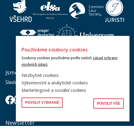
Používáme soubory cookies
Soubory cookies používáme podle našich
zásad ochrany
osobních údajů
.
Jsme na sociálních sítích
Nezbytné cookies
Sledujte nás a nic vám neunikne.
Výkonnostní a analytické cookies
Marketingové a sociální cookies
POVOLIT VYBRANÉ
POVOLIT VŠE
Newsletter
Zajímá vás dění na fakultě? Přihlaste se k odběru