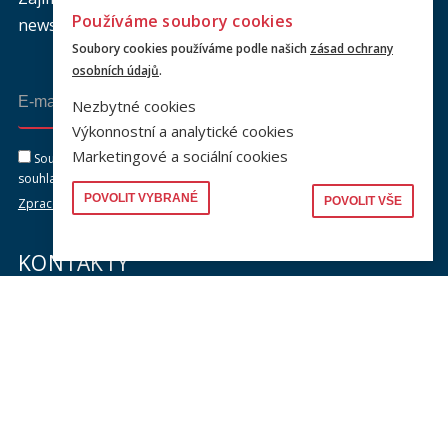
Používáme soubory cookies
newsletteru a buďte s námi v kontaktu.
Soubory cookies používáme podle našich
zásad ochrany
osobních údajů
.
Odeslat
Nezbytné cookies
Výkonnostní a analytické cookies
Marketingové a sociální cookies
Souhlasím se zasíláním newsletteru na výše uvedenou adresu a
souhlasím se zpracováním osobních údajů dle dokumentu níže.
POVOLIT VYBRANÉ
POVOLIT VŠE
Zpracování osobních údajů
KONTAKTY
Univerzita Karlova, Právnická fakulta
náměstí Curieových 901/7, Staré Město
110 00 Praha 1
Telefon: +420 221 005 111
Telefon podatelna:
+420 221 005 264