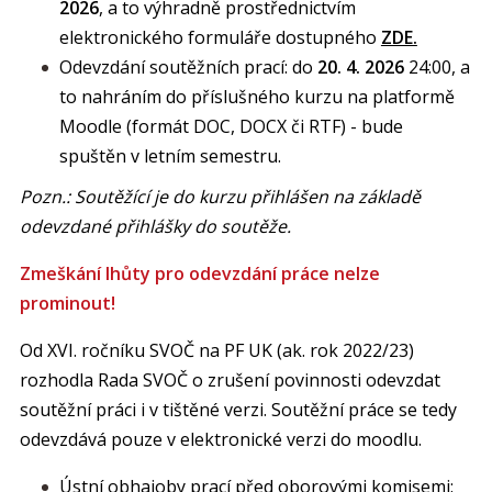
2026
, a to výhradně prostřednictvím
elektronického formuláře dostupného
ZDE.
Odevzdání soutěžních prací: do
20. 4. 2026
24:00, a
to nahráním do příslušného kurzu na platformě
Moodle (formát DOC, DOCX či RTF) - bude
spuštěn v letním semestru.
Pozn.: Soutěžící je do kurzu přihlášen na základě
odevzdané přihlášky do soutěže.
Zmeškání lhůty pro odevzdání práce nelze
prominout!
Od XVI. ročníku SVOČ na PF UK (ak. rok 2022/23)
rozhodla Rada SVOČ o zrušení povinnosti odevzdat
soutěžní práci i v tištěné verzi. Soutěžní práce se tedy
odevzdává pouze v elektronické verzi do moodlu.
Ústní obhajoby prací před oborovými komisemi: