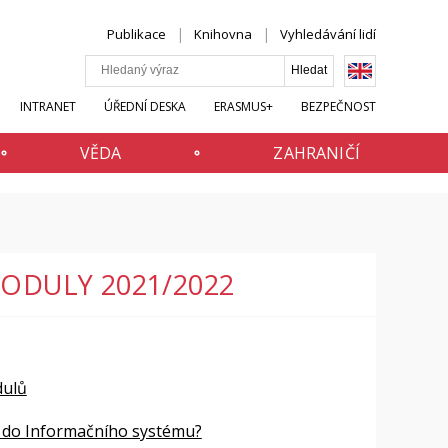
Publikace
Knihovna
Vyhledávání lidí
INTRANET
ÚŘEDNÍ DESKA
ERASMUS+
BEZPEČNOST
VĚDA
ZAHRANIČÍ
MODULY 2021/2022
dulů
vá do Informačního systému?