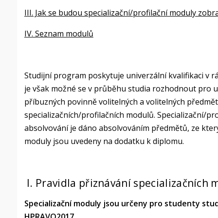
III. Jak se budou specializační/profilační moduly zob
IV. Seznam modulů
Studijní program poskytuje univerzální kvalifikaci v 
je však možné se v průběhu studia rozhodnout pro urč
příbuzných povinně volitelných a volitelných předmět
specializačních/profilačních modulů. Specializační/prof
absolvování je dáno absolvováním předmětů, ze kterýc
moduly jsou uvedeny na dodatku k diplomu.
I. Pravidla přiznávání specializačních
Specializační moduly jsou určeny pro studenty stu
HPRAVO2017.