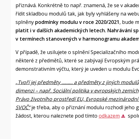
přiznává. Konkrétně to např. znamená, že se v akad
řídit skladbou modulů tak, jak byly vyhlášeny na web
splněny
podmínky modulu v roce 2020/2021
, bude 
platit i v dalších akademických letech.
Nahrávání sp
v termínech stanovených v harmonogramu akadem
V případě, že usilujete o splnění Specializačního mod
některé z předmětů, které se zabývají Evropským pr
demonstrativním výčtu, který je uveden u modulu Evor
„Tvoří jej předměty ……… a předměty z jiných modulů,
dimenzi – např. Sociální politika v evropských zemích
Právo životního prostředí EU, Evropské mezinárodní p
SVOČ“
je třeba, aby o přiznání modulu rozhodl jeho ga
žádost, kterou naleznete pod tímto
odkazem
spol