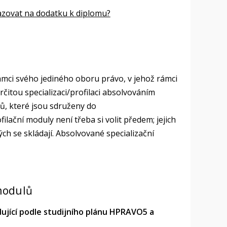
razovat na dodatku k diplomu?
rámci svého jediného oboru právo, v jehož rámci
itou specializaci/profilaci absolvováním
ů, které jsou sdruženy do
ilační moduly není třeba si volit předem; jejich
h se skládají. Absolvované specializační
 modulů
dující podle studijního plánu HPRAVO5 a