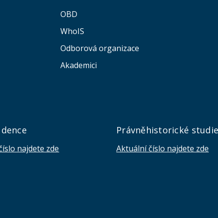
OBD
WhoIS
Odborová organizace
Akademici
udence
Právněhistorické studi
číslo najdete zde
Aktuální číslo najdete zde