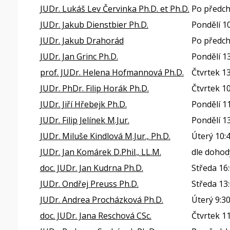
JUDr. Lukáš Lev Červinka Ph.D. et Ph.D.
Po předch
JUDr. Jakub Dienstbier Ph.D.
Pondělí 10
JUDr. Jakub Drahorád
Po předch
JUDr. Jan Grinc Ph.D.
Pondělí 13
prof. JUDr. Helena Hofmannová Ph.D.
Čtvrtek 13
JUDr. PhDr. Filip Horák Ph.D.
Čtvrtek 10
JUDr. Jiří Hřebejk Ph.D.
Pondělí 11
JUDr. Filip Jelínek M.Jur.
Pondělí 13
JUDr. Miluše Kindlová M.Jur., Ph.D.
Úterý 10:
JUDr. Jan Komárek D.Phil., LL.M.
dle dohod
doc. JUDr. Jan Kudrna Ph.D.
Středa 16
JUDr. Ondřej Preuss Ph.D.
Středa 13
JUDr. Andrea Procházková Ph.D.
Úterý 9:30
doc. JUDr. Jana Reschová CSc.
Čtvrtek 11