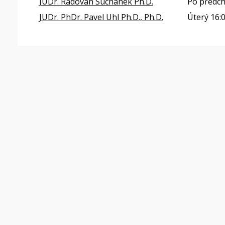
JUDr. Radovan Suchánek Ph.D.
Po předch
JUDr. PhDr. Pavel Uhl Ph.D., Ph.D.
Úterý 16: