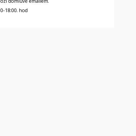
ozí domluvě emailem.
00-18:00. hod