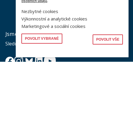
osobních údajů
.
Nezbytné cookies
Výkonnostní a analytické cookies
Marketingové a sociální cookies
Jsme na sociálních sítích
POVOLIT VYBRANÉ
POVOLIT VŠE
Sledujte nás a nic vám neunikne.
Newsletter
Zajímá vás dění na fakultě? Přihlaste se k odběru
newsletteru a buďte s námi v kontaktu.
Odeslat