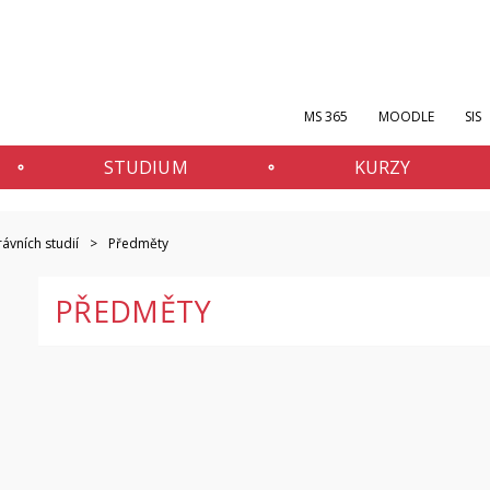
MS 365
MOODLE
SIS
STUDIUM
KURZY
ávních studií
Předměty
PŘEDMĚTY