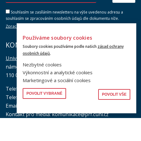
Souhlasím se zasíláním newsletteru na výše uvedenou adresu a
souhlasím se zpracováním osobních údajů dle dokumentu níže.
Zpracování osobních údajů
Používáme soubory cookies
KONTAKTY
Soubory cookies používáme podle našich
zásad ochrany
osobních údajů
.
Univerzita Karlova, Právnická fakulta
Nezbytné cookies
náměstí Curieových 901/7, Staré Město
Výkonnostní a analytické cookies
110 00 Praha 1
Marketingové a sociální cookies
Telefon: +420 221 005 111
POVOLIT VYBRANÉ
POVOLIT VŠE
Telefon podatelna:
+420 221 005 264
Email podatelna: podatelna@prf.cuni.cz
Kontakt pro média: komunikace@prf.cuni.cz
ID datové schránky: piyj9b4
IČO: 00216208