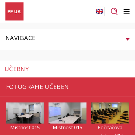
NAVIGACE
UČEBNY
FOTOGRAFIE UČEBEN
Místnost 015
Místnost 015
Počítačová