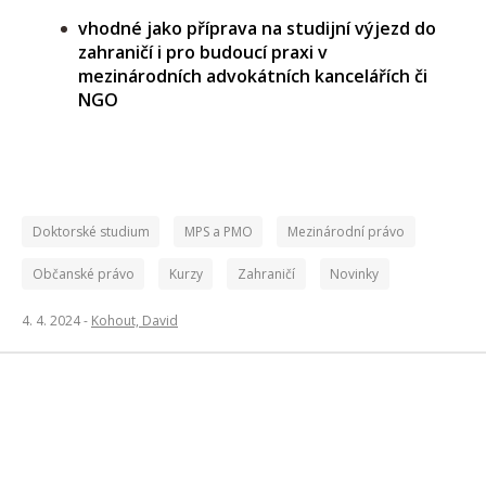
vhodné jako příprava na studijní výjezd do
zahraničí i pro budoucí praxi v
mezinárodních advokátních kancelářích či
NGO
Doktorské studium
MPS a PMO
Mezinárodní právo
Občanské právo
Kurzy
Zahraničí
Novinky
4. 4. 2024 -
Kohout, David