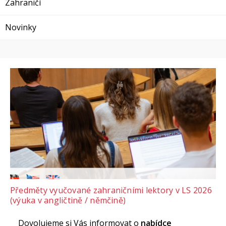
Zahraničí
Novinky
Předměty vyučované zahraničními lektory v LS 2026
(výuka v angličtině / němčině)
Dovolujeme si Vás informovat o
nabídce