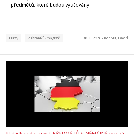
předmětů
, které budou vyučovány
Kurzy
Zahraničí - magistři
30. 1. 2026 -
Kohout, David
Nabídka odborných PŘEDMĚTŮ V NĚMČINĚ pro ZS