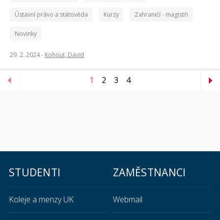
Ústavní právo a státověda
Kurzy
Zahraničí - magistři
Novinky
29. 2. 2024 -
Kohout, David
1
2
3
4
STUDENTI
ZAMĚSTNANCI
Koleje a menzy UK
Webmail