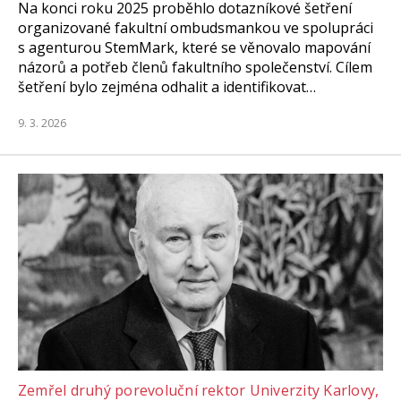
Na konci roku 2025 proběhlo dotazníkové šetření
organizované fakultní ombudsmankou ve spolupráci
s agenturou StemMark, které se věnovalo mapování
názorů a potřeb členů fakultního společenství. Cílem
šetření bylo zejména odhalit a identifikovat…
9. 3. 2026
Zemřel druhý porevoluční rektor Univerzity Karlovy,