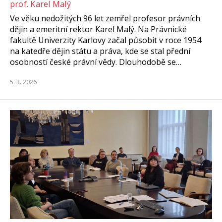
prof. Karel Malý
Ve věku nedožitých 96 let zemřel profesor právních
dějin a emeritní rektor Karel Malý. Na Právnické
fakultě Univerzity Karlovy začal působit v roce 1954
na katedře dějin státu a práva, kde se stal přední
osobností české právní vědy. Dlouhodobě se…
5. 3. 2026