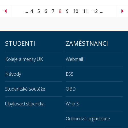
…
4
5
6
7
8
9
10
11
12
…
STUDENTI
ZAMĚSTNANCI
Koleje a menzy UK
Webmail
Návody
ESS
Studentské soutěže
OBD
Ubytovací stipendia
WhoIS
Odborová organizace