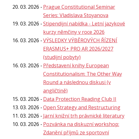
20. 03. 2026
Prague Constitutional Seminar
Series: Vladislava Stoyanova
19. 03. 2026
Stipendijní nabídka - Letní jazykové
kurzy němčiny v roce 2026
16. 03. 2026
VÝSLEDKY VÝBĚROVÝCH ŘÍZENÍ
ERASMUS+ PRO AR 2026/2027
(studijní pobyty)
16. 03. 2026
Představení knihy European
Constitutionalism: The Other Way
Round a následnou diskusi (v
angličtině)
15. 03. 2026
Data Protection Reading Club II
13. 03. 2026
Open Strategy and Restructuring
11. 03. 2026
Jarní knižní trh právnické literatury
10. 03. 2026
Pozvánka na diskuzní workshop:
Zdanění příjmů ze sportovní