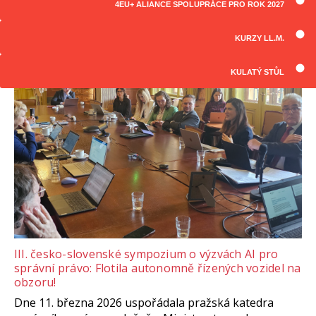
4EU+ ALIANCE SPOLUPRÁCE PRO ROK 2027
ČLÁNKY
Všechny články
KURZY LL.M.
KULATÝ STŮL
III. česko-slovenské sympozium o výzvách AI pro
správní právo: Flotila autonomně řízených vozidel na
obzoru!
Dne 11. března 2026 uspořádala pražská katedra