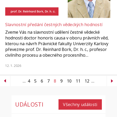
Slavnostní předání čestných vědeckých hodností
Zveme Vás na slavnostní udělení čestné vědecké
hodnosti doctor honoris causa v oboru právních věd,
kterou na návrh Právnické fakulty Univerzity Karlovy
převezme prof. Dr. Reinhard Bork, Dr. h. c., profesor
civilního procesu a obecného procesního…
12. 1. 2026
…
4
5
6
7
8
9
10
11
12
…
UDÁLOSTI
Všechny události