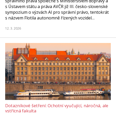
správního práva společně s Ministerstvem dopravy a
s Ústavem státu a práva AVČR již III. česko-slovenské
sympozium o výzvách AI pro správní právo, tentokrát
s názvem Flotila autonomně řízených vozidel…
12. 3. 2026
Dotazníkové šetření: Ochotní vyučující, náročná, ale
vstřícná fakulta