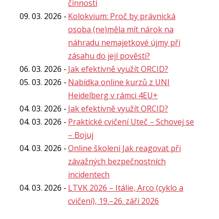
činnosti
09. 03. 2026
Kolokvium: Proč by právnická
osoba (ne)měla mít nárok na
náhradu nemajetkové újmy při
zásahu do její pověsti?
06. 03. 2026
Jak efektivně využít ORCID?
05. 03. 2026
Nabídka online kurzů z UNI
Heidelberg v rámci 4EU+
04. 03. 2026
Jak efektivně využít ORCID?
04. 03. 2026
Praktické cvičení Uteč – Schovej se
– Bojuj
04. 03. 2026
Online školení Jak reagovat při
závažných bezpečnostních
incidentech
04. 03. 2026
LTVK 2026 – Itálie, Arco (cyklo a
cvičení), 19.–26. září 2026