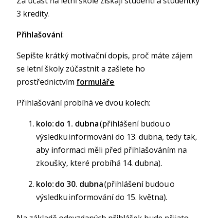
Za účast na letní škole získají studenti a studentky
3 kredity.
Přihlašování
:
Sepište krátký motivační dopis, proč máte zájem
se letní školy zúčastnit a zašlete ho
prostřednictvím
formuláře
Přihlašování probíhá ve dvou kolech:
kolo: do 1. dubna
(přihlášení budou o
výsledku informováni do 13. dubna, tedy tak,
aby informaci měli před přihlašováním na
zkoušky, které probíhá 14. dubna).
kolo: do 30. dubna
(přihlášení budou o
výsledku informování do 15. května).
Na základě odevzdaných přihlášek bude přijato