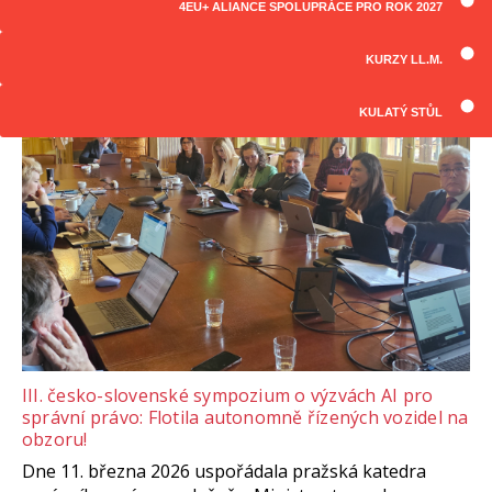
4EU+ ALIANCE SPOLUPRÁCE PRO ROK 2027
ČLÁNKY
Všechny články
KURZY LL.M.
KULATÝ STŮL
III. česko-slovenské sympozium o výzvách AI pro
správní právo: Flotila autonomně řízených vozidel na
obzoru!
Dne 11. března 2026 uspořádala pražská katedra