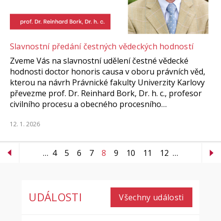
Slavnostní předání čestných vědeckých hodností
Zveme Vás na slavnostní udělení čestné vědecké
hodnosti doctor honoris causa v oboru právních věd,
kterou na návrh Právnické fakulty Univerzity Karlovy
převezme prof. Dr. Reinhard Bork, Dr. h. c., profesor
civilního procesu a obecného procesního…
12. 1. 2026
…
4
5
6
7
8
9
10
11
12
…
UDÁLOSTI
Všechny události