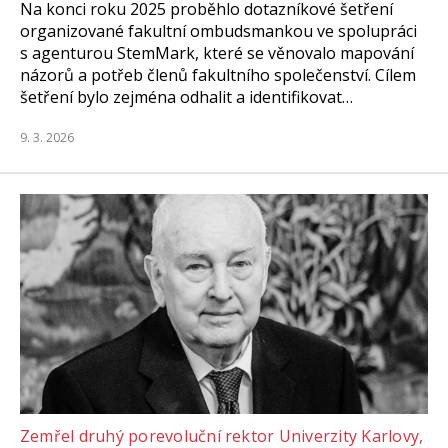
Na konci roku 2025 proběhlo dotazníkové šetření
organizované fakultní ombudsmankou ve spolupráci
s agenturou StemMark, které se věnovalo mapování
názorů a potřeb členů fakultního společenství. Cílem
šetření bylo zejména odhalit a identifikovat…
9. 3. 2026
Zemřel druhý porevoluční rektor Univerzity Karlovy,