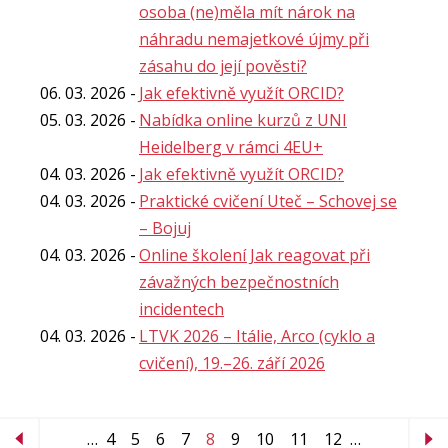
osoba (ne)měla mít nárok na
náhradu nemajetkové újmy při
zásahu do její pověsti?
06. 03. 2026
Jak efektivně využít ORCID?
05. 03. 2026
Nabídka online kurzů z UNI
Heidelberg v rámci 4EU+
04. 03. 2026
Jak efektivně využít ORCID?
04. 03. 2026
Praktické cvičení Uteč – Schovej se
– Bojuj
04. 03. 2026
Online školení Jak reagovat při
závažných bezpečnostních
incidentech
04. 03. 2026
LTVK 2026 – Itálie, Arco (cyklo a
cvičení), 19.–26. září 2026
…
4
5
6
7
8
9
10
11
12
…