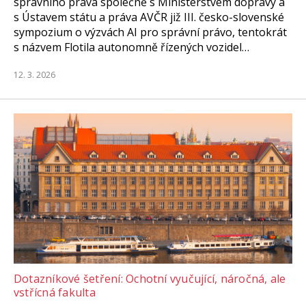
správního práva společně s Ministerstvem dopravy a
s Ústavem státu a práva AVČR již III. česko-slovenské
sympozium o výzvách AI pro správní právo, tentokrát
s názvem Flotila autonomně řízených vozidel…
12. 3. 2026
Dotazníkové šetření: Ochotní vyučující, náročná, ale
vstřícná fakulta