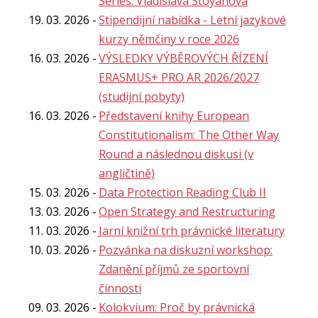
Series: Vladislava Stoyanova
19. 03. 2026
Stipendijní nabídka - Letní jazykové
kurzy němčiny v roce 2026
16. 03. 2026
VÝSLEDKY VÝBĚROVÝCH ŘÍZENÍ
ERASMUS+ PRO AR 2026/2027
(studijní pobyty)
16. 03. 2026
Představení knihy European
Constitutionalism: The Other Way
Round a následnou diskusi (v
angličtině)
15. 03. 2026
Data Protection Reading Club II
13. 03. 2026
Open Strategy and Restructuring
11. 03. 2026
Jarní knižní trh právnické literatury
10. 03. 2026
Pozvánka na diskuzní workshop:
Zdanění příjmů ze sportovní
činnosti
09. 03. 2026
Kolokvium: Proč by právnická