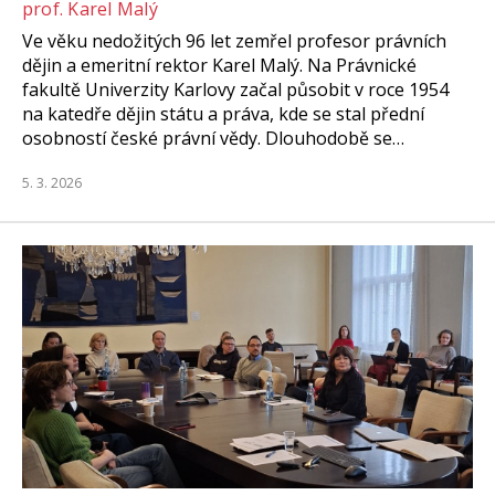
prof. Karel Malý
Ve věku nedožitých 96 let zemřel profesor právních
dějin a emeritní rektor Karel Malý. Na Právnické
fakultě Univerzity Karlovy začal působit v roce 1954
na katedře dějin státu a práva, kde se stal přední
osobností české právní vědy. Dlouhodobě se…
5. 3. 2026