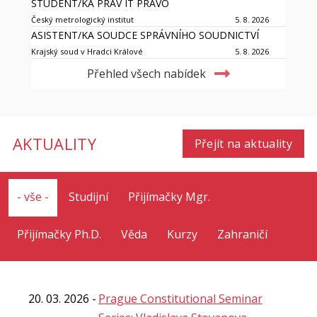
STUDENT/KA PRÁV IT PRÁVO
Český metrologický institut
5. 8. 2026
ASISTENT/KA SOUDCE SPRÁVNÍHO SOUDNICTVÍ
Krajský soud v Hradci Králové
5. 8. 2026
Přehled všech nabídek
AKTUALITY
Přejít na aktuality
- vše -
Studijní
Přijímačky Mgr.
Přijímačky Ph.D.
Věda
Kurzy
Zahraničí
20. 03. 2026
Prague Constitutional Seminar