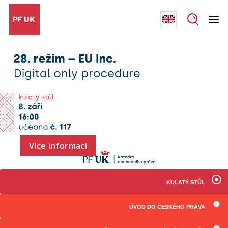
Více informací
KULATÝ STŮL
ÚVOD DO ČESKÉHO PRÁVA