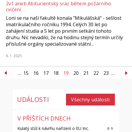
2v1 aneb Abiturientský sraz během požárního
cvičení
Loni se na naší fakultě konala "Mikulášská" - sešlost
imatrikulačního ročníku 1994. Celých 30 let po
zahájení studia a 5 let po prvním setkání tohoto
druhu. Nic nevadilo, že na hodinu stejný termín určily
příslušné orgány specializované státní…
8. 1. 2025
…
15
16
17
18
19
20
21
22
23
…
UDÁLOSTI
Všechny události
V PŘÍŠTÍCH DNECH
Kulatý stůl k návrhu nařízení o EU Inc.
8. 9.