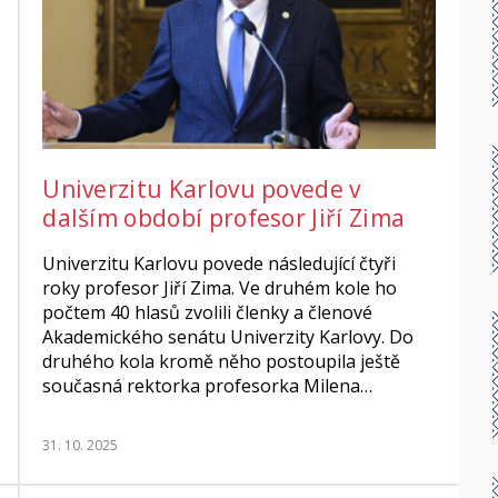
Univerzitu Karlovu povede v
dalším období profesor Jiří Zima
Univerzitu Karlovu povede následující čtyři
roky profesor Jiří Zima. Ve druhém kole ho
počtem 40 hlasů zvolili členky a členové
Akademického senátu Univerzity Karlovy. Do
druhého kola kromě něho postoupila ještě
současná rektorka profesorka Milena…
31. 10. 2025