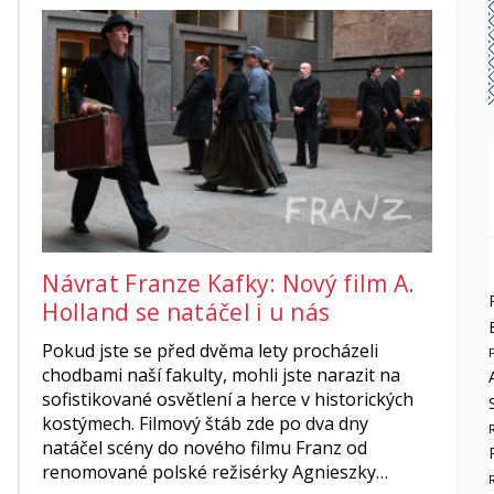
Návrat Franze Kafky: Nový film A.
Holland se natáčel i u nás
Pokud jste se před dvěma lety procházeli
chodbami naší fakulty, mohli jste narazit na
sofistikované osvětlení a herce v historických
kostýmech. Filmový štáb zde po dva dny
natáčel scény do nového filmu Franz od
renomované polské režisérky Agnieszky…