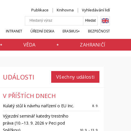
Publikace
Knihovna
Vyhledávání lidí
INTRANET
ÚŘEDNÍ DESKA
ERASMUS+
BEZPEČNOST
VĚDA
ZAHRANIČÍ
UDÁLOSTI
Všechny události
V PŘÍŠTÍCH DNECH
Kulatý stůl k návrhu nařízení o EU Inc.
8. 9.
Výjezdní seminář katedry trestního
práva (10.–13. 9. 2026 v Peci pod
Sněžkou)
10. 9. - 13. 9.