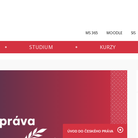
MS 365
MOODLE
SIS
STUDIUM
KURZY
ÚVOD DO ČESKÉHO PRÁVA