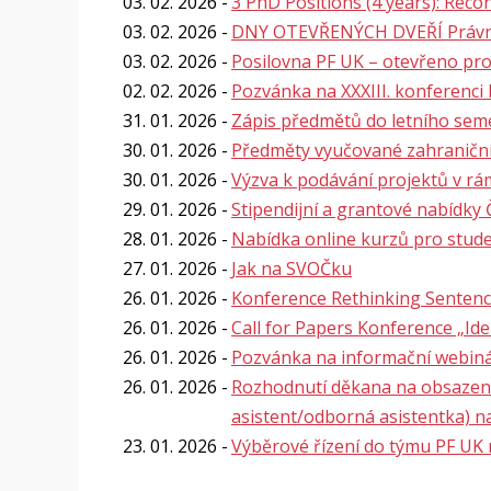
03. 02. 2026
3 PhD Positions (4 years): Reco
03. 02. 2026
DNY OTEVŘENÝCH DVEŘÍ Právnic
03. 02. 2026
Posilovna PF UK – otevřeno pro
02. 02. 2026
Pozvánka na XXXIII. konferenci
31. 01. 2026
Zápis předmětů do letního semes
30. 01. 2026
Předměty vyučované zahraničním
30. 01. 2026
Výzva k podávání projektů v 
29. 01. 2026
Stipendijní a grantové nabídk
28. 01. 2026
Nabídka online kurzů pro stude
27. 01. 2026
Jak na SVOČku
26. 01. 2026
Konference Rethinking Sentenci
26. 01. 2026
Call for Papers Konference „Id
26. 01. 2026
Pozvánka na informační webiná
26. 01. 2026
Rozhodnutí děkana na obsazení
asistent/odborná asistentka) na
23. 01. 2026
Výběrové řízení do týmu PF UK