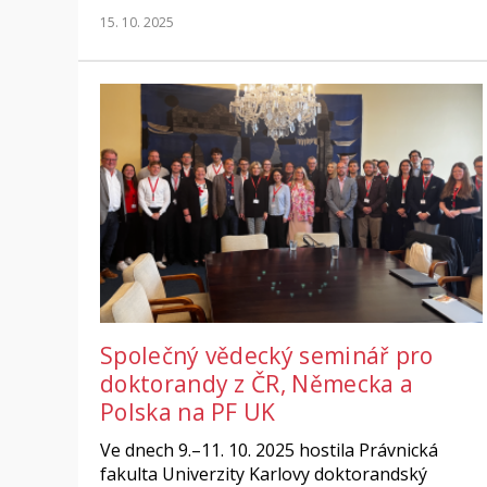
15. 10. 2025
Společný vědecký seminář pro
doktorandy z ČR, Německa a
Polska na PF UK
Ve dnech 9.–11. 10. 2025 hostila Právnická
fakulta Univerzity Karlovy doktorandský