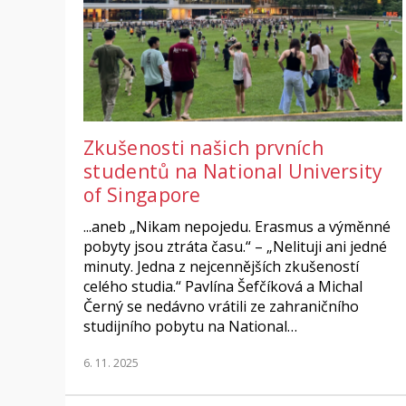
Zkušenosti našich prvních
studentů na National University
of Singapore
...aneb „Nikam nepojedu. Erasmus a výměnné
pobyty jsou ztráta času.“ – „Nelituji ani jedné
minuty. Jedna z nejcennějších zkušeností
celého studia.“ Pavlína Šefčíková a Michal
Černý se nedávno vrátili ze zahraničního
studijního pobytu na National…
6. 11. 2025