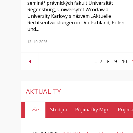
seminář právnických fakult Universität
Regensburg, Uniwersytet Wrocław a
Univerzity Karlovy s názvem „Aktuelle
Rechtsentwicklungen in Deutschland, Polen
und…
13. 10. 2025
…
7
8
9
10
AKTUALITY
- vše -
Studijní
Přijímačky Mgr.
Přijím