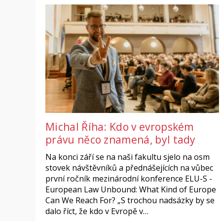
Michal Říha: Kdo v evropském
právu něco znamená, byl tady
Na konci září se na naši fakultu sjelo na osm
stovek návštěvníků a přednášejících na vůbec
první ročník mezinárodní konference ELU-S -
European Law Unbound: What Kind of Europe
Can We Reach For? „S trochou nadsázky by se
dalo říct, že kdo v Evropě v…