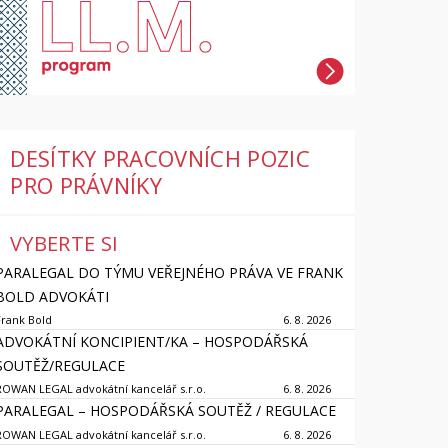
DESÍTKY PRACOVNÍCH POZIC
PRO PRÁVNÍKY
VYBERTE SI
PARALEGAL DO TÝMU VEŘEJNÉHO PRÁVA VE FRANK
BOLD ADVOKÁTI
Frank Bold
6. 8. 2026
ADVOKÁTNÍ KONCIPIENT/KA – HOSPODÁŘSKÁ
SOUTĚŽ/REGULACE
ROWAN LEGAL advokátní kancelář s.r.o.
6. 8. 2026
PARALEGAL – HOSPODÁŘSKÁ SOUTĚŽ / REGULACE
ROWAN LEGAL advokátní kancelář s.r.o.
6. 8. 2026