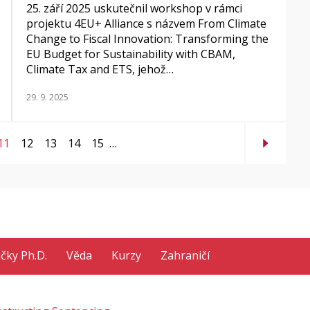
25. září 2025 uskutečnil workshop v rámci
projektu 4EU+ Alliance s názvem From Climate
Change to Fiscal Innovation: Transforming the
EU Budget for Sustainability with CBAM,
Climate Tax and ETS, jehož…
29. 9. 2025
11
12
13
14
15
…
ačky Ph.D.
Věda
Kurzy
Zahraničí