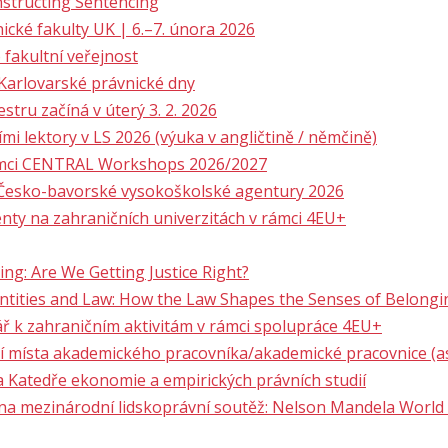
nstructing Sentencing
ké fakulty UK | 6.–7. února 2026
 fakultní veřejnost
 Karlovarské právnické dny
tru začíná v úterý 3. 2. 2026
i lektory v LS 2026 (výuka v angličtině / němčině)
rámci CENTRAL Workshops 2026/2027
y Česko-bavorské vysokoškolské agentury 2026
nty na zahraničních univerzitách v rámci 4EU+
ng: Are We Getting Justice Right?
entities and Law: How the Law Shapes the Senses of Belongi
ř k zahraničním aktivitám v rámci spolupráce 4EU+
 místa akademického pracovníka/akademické pracovnice (asi
 Katedře ekonomie a empirických právních studií
 na mezinárodní lidskoprávní soutěž: Nelson Mandela Worl