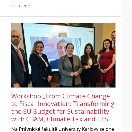
15. 10. 2025
Workshop „From Climate Change
to Fiscal Innovation: Transforming
the EU Budget for Sustainability
with CBAM, Climate Tax and ETS“
Na Právnické fakultě Univerzity Karlovy se dne