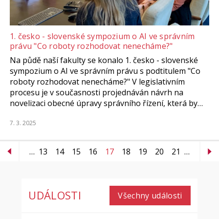
1. česko - slovenské sympozium o AI ve správním
právu "Co roboty rozhodovat nenecháme?"
Na půdě naší fakulty se konalo 1. česko - slovenské
sympozium o AI ve správním právu s podtitulem "Co
roboty rozhodovat nenecháme?" V legislativním
procesu je v současnosti projednáván návrh na
novelizaci obecné úpravy správního řízení, která by…
7. 3. 2025
…
13
14
15
16
17
18
19
20
21
…
UDÁLOSTI
Všechny události