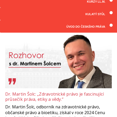
KURZY LL.M.
ČLÁNKY
Všechny články
KULATÝ STŮL
ÚVOD DO ČESKÉHO PRÁVA
Dr. Martin Šolc: „Zdravotnické právo je fascinující
průsečík práva, etiky a vědy.”
Dr. Martin Šolc, odborník na zdravotnické právo,
občanské právo a bioetiku, získal v roce 2024 Cenu