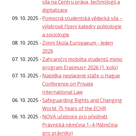
síla na Centru práva, technologií a
digitalizace
09. 10. 2025
Pomocná studentská vědecká síla –
výběrové řízení katedry politologie
a sociologie
08. 10. 2025
Zimní škola Europaeum - leden
2026
07. 10. 2025
Zahraniční mobilita studentů mimo
program Erasmus+ 2026 (1. kolo)
07. 10. 2025
Nabídka neplacené stáže u Hague
Conference on Private
International Law
06. 10. 2025
Safeguarding Rights and Changing
World: 75 Years of the ECHR
06. 10. 2025
NOVÁ učebnice pro předmět
Právnická němčina 1–4 (Němčina
pro právníky)