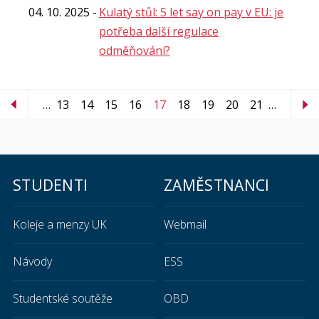
04. 10. 2025
Kulatý stůl: 5 let say on pay v EU: je
potřeba další regulace
odměňování?
…
13
14
15
16
17
18
19
20
21
…
STUDENTI
ZAMĚSTNANCI
Koleje a menzy UK
Webmail
Návody
ESS
Studentské soutěže
OBD