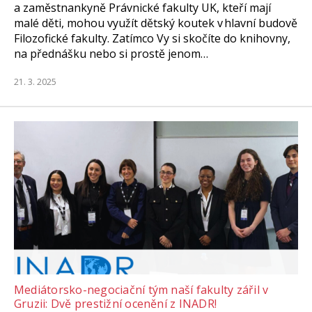
a zaměstnankyně Právnické fakulty UK, kteří mají
malé děti, mohou využít dětský koutek v hlavní budově
Filozofické fakulty. Zatímco Vy si skočíte do knihovny,
na přednášku nebo si prostě jenom…
21. 3. 2025
Mediátorsko-negociační tým naší fakulty zářil v
Gruzii: Dvě prestižní ocenění z INADR!