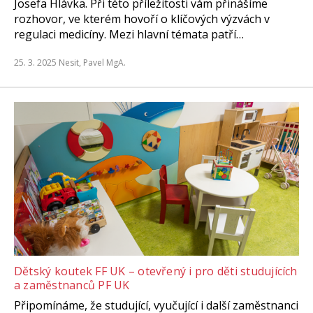
Josefa Hlávka. Při této příležitosti vám přinášíme
rozhovor, ve kterém hovoří o klíčových výzvách v
regulaci medicíny. Mezi hlavní témata patří…
25. 3. 2025
Nesit, Pavel MgA.
Dětský koutek FF UK – otevřený i pro děti studujících
a zaměstnanců PF UK
Připomínáme, že studující, vyučující i další zaměstnanci