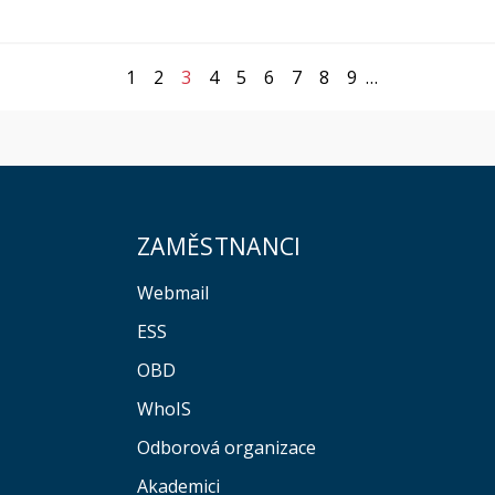
1
2
3
4
5
6
7
8
9
…
ZAMĚSTNANCI
Webmail
ESS
OBD
WhoIS
Odborová organizace
Akademici