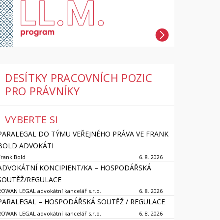
DESÍTKY PRACOVNÍCH POZIC
PRO PRÁVNÍKY
VYBERTE SI
PARALEGAL DO TÝMU VEŘEJNÉHO PRÁVA VE FRANK
BOLD ADVOKÁTI
Frank Bold
6. 8. 2026
ADVOKÁTNÍ KONCIPIENT/KA – HOSPODÁŘSKÁ
SOUTĚŽ/REGULACE
ROWAN LEGAL advokátní kancelář s.r.o.
6. 8. 2026
PARALEGAL – HOSPODÁŘSKÁ SOUTĚŽ / REGULACE
ROWAN LEGAL advokátní kancelář s.r.o.
6. 8. 2026