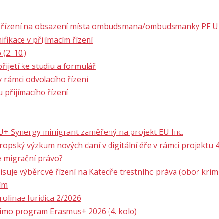
é řízení na obsazení místa ombudsmana/ombudsmanky PF U
fikace v přijímacím řízení
(2. 10.)
řijetí ke studiu a formulář
v rámci odvolacího řízení
 přijímacího řízení
EU+ Synergy minigrant zaměřený na projekt EU Inc.
ropský výzkum nových daní v digitální éře v rámci projektu
 migrační právo?
suje výběrové řízení na Katedře trestního práva (obor krim
ním
rolinae Iuridica 2/2026
mimo program Erasmus+ 2026 (4. kolo)