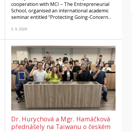
cooperation with MCI – The Entrepreneurial
School, organised an international academic
seminar entitled “Protecting Going-Concern…
5. 6. 2026
Dr. Hurychová a Mgr. Hamáčková
přednášely na Taiwanu o českém