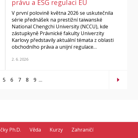
právu a ESG regulaci EU
V první polovině května 2026 se uskutečnila
série přednášek na prestižní taiwanské
National Chengchi University (NCCU), kde
zástupkyně Právnické fakulty Univerzity
Karlovy představily aktuální témata z oblasti
obchodního práva a unijní regulace…
2. 6. 2026
5
6
7
8
9
…
ačky Ph.D.
Věda
Kurzy
Zahraničí