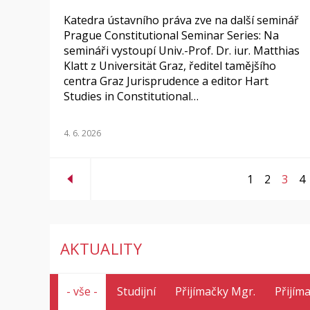
Katedra ústavního práva zve na další seminář
Prague Constitutional Seminar Series: Na
semináři vystoupí Univ.-Prof. Dr. iur. Matthias
Klatt z Universität Graz, ředitel tamějšího
centra Graz Jurisprudence a editor Hart
Studies in Constitutional…
4. 6. 2026
1
2
3
4
AKTUALITY
- vše -
Studijní
Přijímačky Mgr.
Přijím