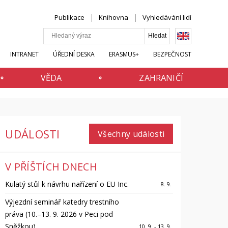
Publikace
Knihovna
Vyhledávání lidí
INTRANET
ÚŘEDNÍ DESKA
ERASMUS+
BEZPEČNOST
VĚDA
ZAHRANIČÍ
UDÁLOSTI
Všechny události
V PŘÍŠTÍCH DNECH
Kulatý stůl k návrhu nařízení o EU Inc.
8. 9.
Výjezdní seminář katedry trestního
práva (10.–13. 9. 2026 v Peci pod
Sněžkou)
10. 9. - 13. 9.