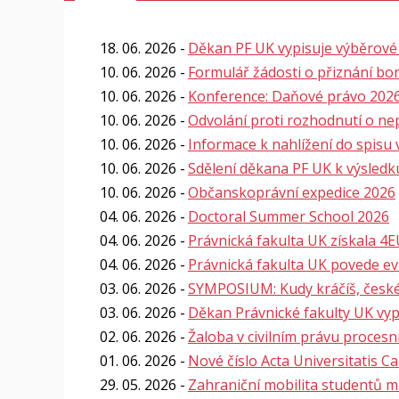
18. 06. 2026
Děkan PF UK vypisuje výběrov
10. 06. 2026
Formulář žádosti o přiznání boni
10. 06. 2026
Konference: Daňové právo 2026 
10. 06. 2026
Odvolání proti rozhodnutí o nep
10. 06. 2026
Informace k nahlížení do spisu 
10. 06. 2026
Sdělení děkana PF UK k výsledku
10. 06. 2026
Občanskoprávní expedice 2026
04. 06. 2026
Doctoral Summer School 2026
04. 06. 2026
Právnická fakulta UK získala 4
04. 06. 2026
Právnická fakulta UK povede ev
03. 06. 2026
SYMPOSIUM: Kudy kráčíš, české
03. 06. 2026
Děkan Právnické fakulty UK vypi
02. 06. 2026
Žaloba v civilním právu proces
01. 06. 2026
Nové číslo Acta Universitatis Ca
29. 05. 2026
Zahraniční mobilita studentů 