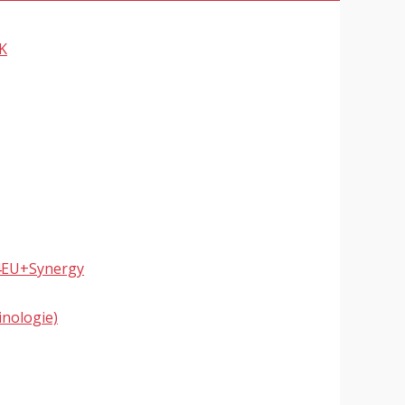
K
 4EU+Synergy
inologie)