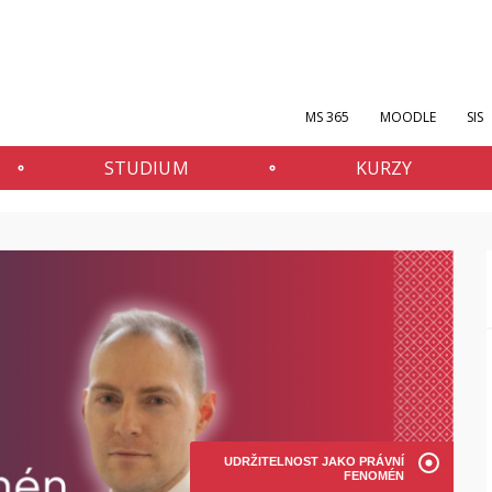
MS 365
MOODLE
SIS
STUDIUM
KURZY
UDRŽITELNOST JAKO PRÁVNÍ
FENOMÉN