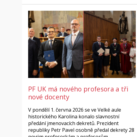
PF UK má nového profesora a tři
nové docenty
V pondělí 1. června 2026 se ve Velké aule
historického Karolina konalo slavnostní
předání jmenovacích dekretů. Prezident
republiky Petr Pavel osobně předal dekrety 28
novým profesorkám a profesorům