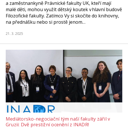
a zaměstnankyně Právnické fakulty UK, kteří mají
malé děti, mohou využít dětský koutek v hlavní budově
Filozofické fakulty. Zatímco Vy si skočíte do knihovny,
na přednášku nebo si prostě jenom…
21. 3. 2025
Mediátorsko-negociační tým naší fakulty zářil v
Gruzii: Dvě prestižní ocenění z INADR!