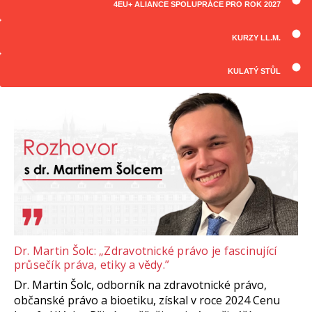
4EU+ ALIANCE SPOLUPRÁCE PRO ROK 2027
ČLÁNKY
Všechny články
KURZY LL.M.
KULATÝ STŮL
Dr. Martin Šolc: „Zdravotnické právo je fascinující
průsečík práva, etiky a vědy.”
Dr. Martin Šolc, odborník na zdravotnické právo,
občanské právo a bioetiku, získal v roce 2024 Cenu