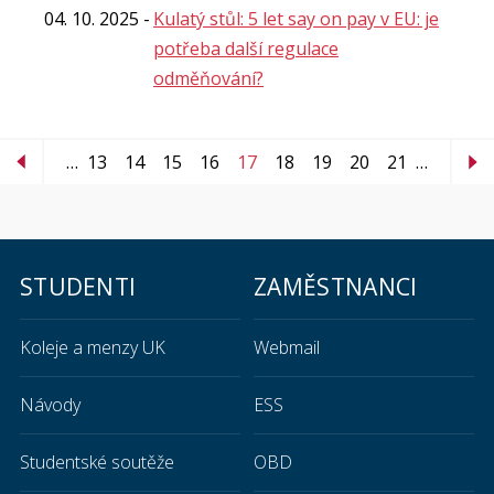
04. 10. 2025
Kulatý stůl: 5 let say on pay v EU: je
potřeba další regulace
odměňování?
…
13
14
15
16
17
18
19
20
21
…
STUDENTI
ZAMĚSTNANCI
Koleje a menzy UK
Webmail
Návody
ESS
Studentské soutěže
OBD