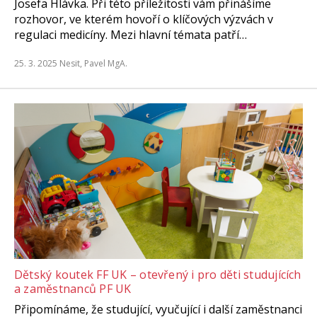
Josefa Hlávka. Při této příležitosti vám přinášíme
rozhovor, ve kterém hovoří o klíčových výzvách v
regulaci medicíny. Mezi hlavní témata patří…
25. 3. 2025
Nesit, Pavel MgA.
Dětský koutek FF UK – otevřený i pro děti studujících
a zaměstnanců PF UK
Připomínáme, že studující, vyučující i další zaměstnanci