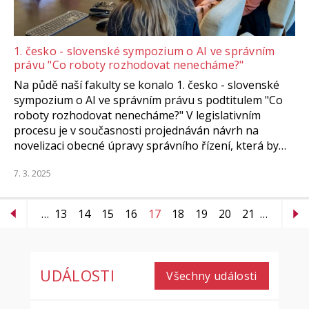
1. česko - slovenské sympozium o AI ve správním
právu "Co roboty rozhodovat nenecháme?"
Na půdě naší fakulty se konalo 1. česko - slovenské
sympozium o AI ve správním právu s podtitulem "Co
roboty rozhodovat nenecháme?" V legislativním
procesu je v současnosti projednáván návrh na
novelizaci obecné úpravy správního řízení, která by…
7. 3. 2025
…
13
14
15
16
17
18
19
20
21
…
UDÁLOSTI
Všechny události