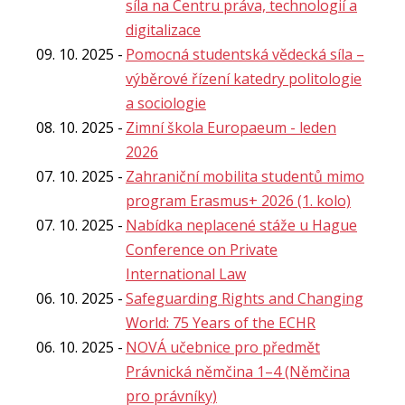
síla na Centru práva, technologií a
digitalizace
09. 10. 2025
Pomocná studentská vědecká síla –
výběrové řízení katedry politologie
a sociologie
08. 10. 2025
Zimní škola Europaeum - leden
2026
07. 10. 2025
Zahraniční mobilita studentů mimo
program Erasmus+ 2026 (1. kolo)
07. 10. 2025
Nabídka neplacené stáže u Hague
Conference on Private
International Law
06. 10. 2025
Safeguarding Rights and Changing
World: 75 Years of the ECHR
06. 10. 2025
NOVÁ učebnice pro předmět
Právnická němčina 1–4 (Němčina
pro právníky)