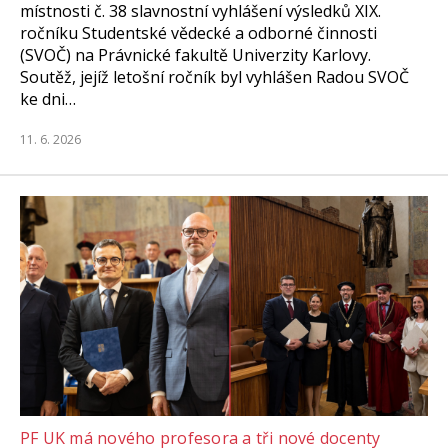
místnosti č. 38 slavnostní vyhlášení výsledků XIX.
ročníku Studentské vědecké a odborné činnosti
(SVOČ) na Právnické fakultě Univerzity Karlovy.
Soutěž, jejíž letošní ročník byl vyhlášen Radou SVOČ
ke dni…
11. 6. 2026
PF UK má nového profesora a tři nové docenty