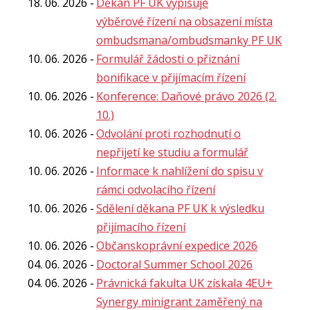
18. 06. 2026
Děkan PF UK vypisuje
výběrové řízení na obsazení místa
ombudsmana/ombudsmanky PF UK
10. 06. 2026
Formulář žádosti o přiznání
bonifikace v přijímacím řízení
10. 06. 2026
Konference: Daňové právo 2026 (2.
10.)
10. 06. 2026
Odvolání proti rozhodnutí o
nepřijetí ke studiu a formulář
10. 06. 2026
Informace k nahlížení do spisu v
rámci odvolacího řízení
10. 06. 2026
Sdělení děkana PF UK k výsledku
přijímacího řízení
10. 06. 2026
Občanskoprávní expedice 2026
04. 06. 2026
Doctoral Summer School 2026
04. 06. 2026
Právnická fakulta UK získala 4EU+
Synergy minigrant zaměřený na