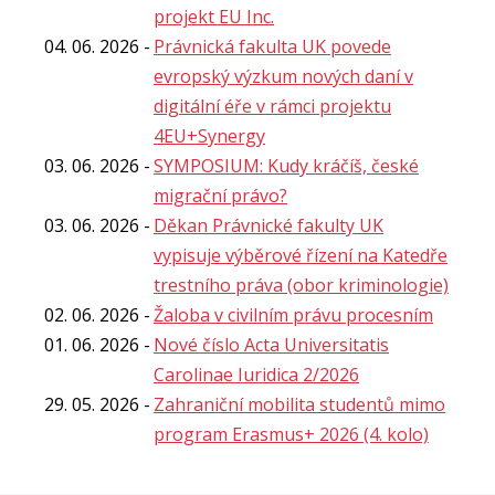
projekt EU Inc.
04. 06. 2026
Právnická fakulta UK povede
evropský výzkum nových daní v
digitální éře v rámci projektu
4EU+Synergy
03. 06. 2026
SYMPOSIUM: Kudy kráčíš, české
migrační právo?
03. 06. 2026
Děkan Právnické fakulty UK
vypisuje výběrové řízení na Katedře
trestního práva (obor kriminologie)
02. 06. 2026
Žaloba v civilním právu procesním
01. 06. 2026
Nové číslo Acta Universitatis
Carolinae Iuridica 2/2026
29. 05. 2026
Zahraniční mobilita studentů mimo
program Erasmus+ 2026 (4. kolo)