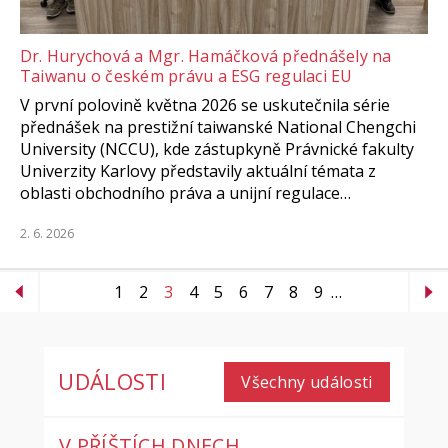
Dr. Hurychová a Mgr. Hamáčková přednášely na
Taiwanu o českém právu a ESG regulaci EU
V první polovině května 2026 se uskutečnila série
přednášek na prestižní taiwanské National Chengchi
University (NCCU), kde zástupkyně Právnické fakulty
Univerzity Karlovy představily aktuální témata z
oblasti obchodního práva a unijní regulace…
2. 6. 2026
1
2
3
4
5
6
7
8
9
…
UDÁLOSTI
Všechny události
V PŘÍŠTÍCH DNECH