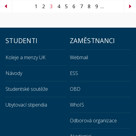
1
2
3
4
5
6
7
8
9
…
STUDENTI
ZAMĚSTNANCI
Koleje a menzy UK
Webmail
Návody
ESS
Studentské soutěže
OBD
Ubytovací stipendia
WhoIS
Odborová organizace