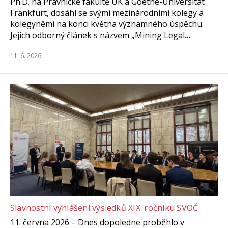
Ph.D. na Právnické fakultě UK a Goethe-Universität
Frankfurt, dosáhl se svými mezinárodními kolegy a
kolegyněmi na konci května významného úspěchu.
Jejich odborný článek s názvem „Mining Legal…
11. 6. 2026
Slavnostní vyhlášení výsledků XIX. ročníku SVOČ
11. června 2026 – Dnes dopoledne proběhlo v