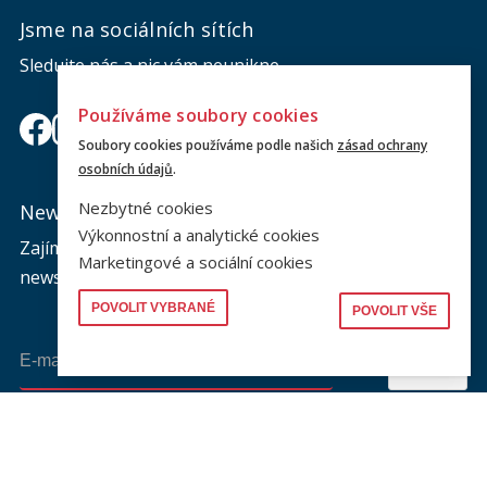
Jsme na sociálních sítích
Sledujte nás a nic vám neunikne.
Používáme soubory cookies
Soubory cookies používáme podle našich
zásad ochrany
osobních údajů
.
Nezbytné cookies
Newsletter
Výkonnostní a analytické cookies
Zajímá vás dění na fakultě? Přihlaste se k odběru
Marketingové a sociální cookies
newsletteru a buďte s námi v kontaktu.
POVOLIT VYBRANÉ
POVOLIT VŠE
Odeslat
Souhlasím se zasíláním newsletteru na výše uvedenou adresu a
souhlasím se zpracováním osobních údajů dle dokumentu níže.
Zpracování osobních údajů