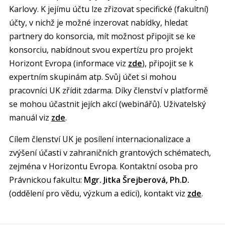
Karlovy. K jejímu účtu lze zřizovat specifické (fakultní)
účty, v nichž je možné inzerovat nabídky, hledat
partnery do konsorcia, mít možnost připojit se ke
konsorciu, nabídnout svou expertízu pro projekt
Horizont Evropa (informace viz
zde
), připojit se k
expertním skupinám atp. Svůj účet si mohou
pracovníci UK zřídit zdarma. Díky členství v platformě
se mohou účastnit jejích akcí (webinářů). Uživatelský
manuál viz
zde
.
Cílem členství UK je posílení internacionalizace a
zvýšení účasti v zahraničních grantových schématech,
zejména v Horizontu Evropa. Kontaktní osoba pro
Právnickou fakultu:
Mgr. Jitka Šrejberová, Ph.D.
(oddělení pro vědu, výzkum a edici), kontakt viz
zde
.