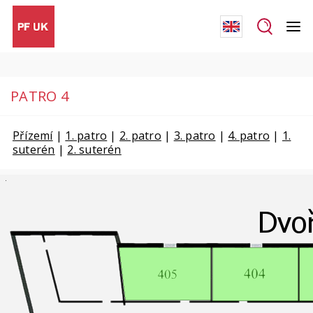
PATRO 4
Přízemí
|
1. patro
|
2. patro
|
3. patro
|
4. patro
|
1.
suterén
|
2. suterén