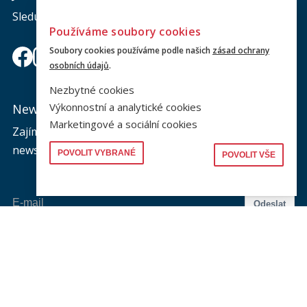
Sledujte nás a nic vám neunikne.
Používáme soubory cookies
Soubory cookies používáme podle našich
zásad ochrany
osobních údajů
.
Nezbytné cookies
Výkonnostní a analytické cookies
Newsletter
Marketingové a sociální cookies
Zajímá vás dění na fakultě? Přihlaste se k odběru
newsletteru a buďte s námi v kontaktu.
POVOLIT VYBRANÉ
POVOLIT VŠE
Odeslat
Souhlasím se zasíláním newsletteru na výše uvedenou adresu a
souhlasím se zpracováním osobních údajů dle dokumentu níže.
Zpracování osobních údajů