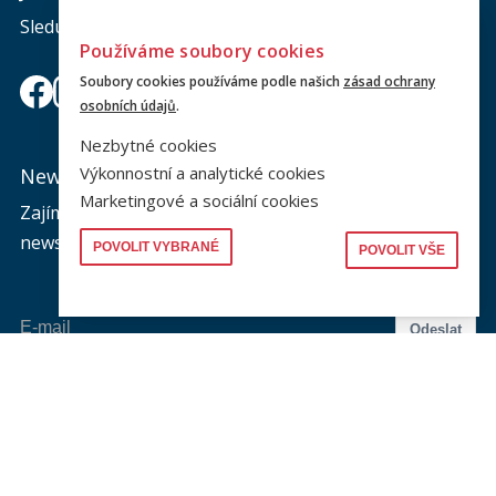
Sledujte nás a nic vám neunikne.
Používáme soubory cookies
Soubory cookies používáme podle našich
zásad ochrany
osobních údajů
.
Nezbytné cookies
Výkonnostní a analytické cookies
Newsletter
Marketingové a sociální cookies
Zajímá vás dění na fakultě? Přihlaste se k odběru
newsletteru a buďte s námi v kontaktu.
POVOLIT VYBRANÉ
POVOLIT VŠE
Odeslat
Souhlasím se zasíláním newsletteru na výše uvedenou adresu a
souhlasím se zpracováním osobních údajů dle dokumentu níže.
Zpracování osobních údajů