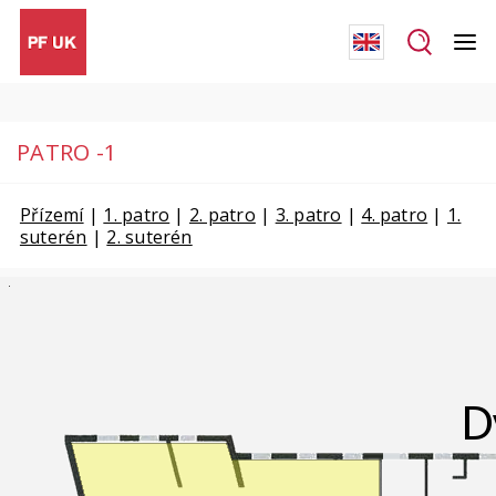
PATRO -1
Přízemí
|
1. patro
|
2. patro
|
3. patro
|
4. patro
|
1.
suterén
|
2. suterén