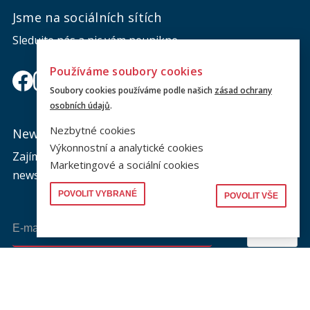
Jsme na sociálních sítích
Sledujte nás a nic vám neunikne.
Používáme soubory cookies
Soubory cookies používáme podle našich
zásad ochrany
osobních údajů
.
Nezbytné cookies
Newsletter
Výkonnostní a analytické cookies
Zajímá vás dění na fakultě? Přihlaste se k odběru
Marketingové a sociální cookies
newsletteru a buďte s námi v kontaktu.
POVOLIT VYBRANÉ
POVOLIT VŠE
Odeslat
Souhlasím se zasíláním newsletteru na výše uvedenou adresu a
souhlasím se zpracováním osobních údajů dle dokumentu níže.
Zpracování osobních údajů