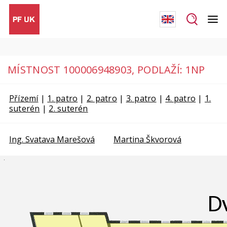
MÍSTNOST 100006948903, PODLAŽÍ:
1NP
Přízemí
|
1. patro
|
2. patro
|
3. patro
|
4. patro
|
1.
suterén
|
2. suterén
Ing. Svatava Marešová
Martina Škvorová