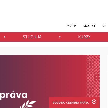
MS 365
MOODLE
SIS
STUDIUM
KURZY
ÚVOD DO ČESKÉHO PRÁVA