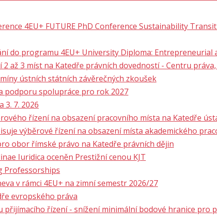
erence 4EU+ FUTURE PhD Conference Sustainability Transit
vání do programu 4EU+ University Diploma: Entrepreneurial
 až 3 míst na Katedře právních dovedností - Centru práva, t
rmíny ústních státních závěrečných zkoušek
na podporu spolupráce pro rok 2027
 3. 7. 2026
rového řízení na obsazení pracovního místa na Katedře úst
pisuje výběrové řízení na obsazení místa akademického pr
pro obor římské právo na Katedře právních dějin
linae Iuridica oceněn Prestižní cenou KJT
g Professorships
neva v rámci 4EU+ na zimní semestr 2026/27
dře evropského práva
 přijímacího řízení - snížení minimální bodové hranice pro př