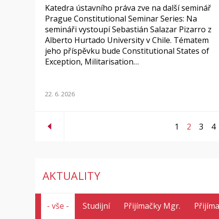
Katedra ústavního práva zve na další seminář
Prague Constitutional Seminar Series: Na
semináři vystoupí Sebastián Salazar Pizarro z
Alberto Hurtado University v Chile. Tématem
jeho příspěvku bude Constitutional States of
Exception, Militarisation…
22. 6. 2026
1
2
3
4
AKTUALITY
- vše -
Studijní
Přijímačky Mgr.
Přijím