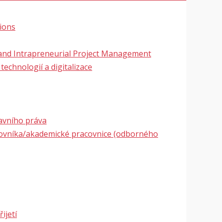
ions
 and Intrapreneurial Project Management
echnologií a digitalizace
avního práva
acovníka/akademické pracovnice (odborného
ijetí