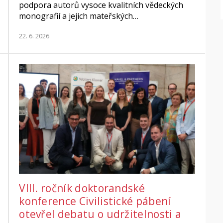
podpora autorů vysoce kvalitních vědeckých
monografií a jejich mateřských…
22. 6. 2026
VIII. ročník doktorandské
konference Civilistické pábení
otevřel debatu o udržitelnosti a