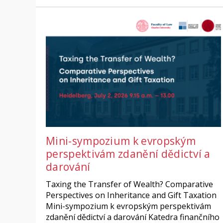
Mini-sympozium k evropským
perspektivám zdanění dědictví a
darování
Taxing the Transfer of Wealth? Comparative
Perspectives on Inheritance and Gift Taxation
Mini-sympozium k evropským perspektivám
zdanění dědictví a darování Katedra finančního