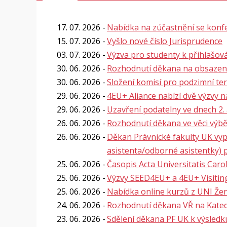
17. 07. 2026
Nabídka na zúčastnění se konf
15. 07. 2026
Vyšlo nové číslo Jurisprudence
03. 07. 2026
Výzva pro studenty k přihlašo
30. 06. 2026
Rozhodnutí děkana na obsazení 2
30. 06. 2026
Složení komisí pro podzimní te
29. 06. 2026
4EU+ Aliance nabízí dvě výzvy 
29. 06. 2026
Uzavření podatelny ve dnech 2. a
26. 06. 2026
Rozhodnutí děkana ve věci výbě
26. 06. 2026
Děkan Právnické fakulty UK vy
asistenta/odborné asistentky) 
25. 06. 2026
Časopis Acta Universitatis Caro
25. 06. 2026
Výzvy SEED4EU+ a 4EU+ Visitin
25. 06. 2026
Nabídka online kurzů z UNI Že
24. 06. 2026
Rozhodnutí děkana VŘ na Kate
23. 06. 2026
Sdělení děkana PF UK k výsledku