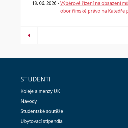
19. 06. 2026
Výběrové řízení na obsazení m
obor římské právo na Katedře p
STUDENTI
Koleje a menzy UK
Návody
Studentské soutěže
Ubytovací stipendia