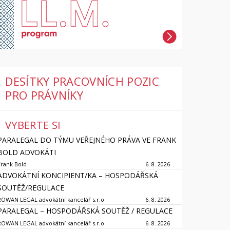
DESÍTKY PRACOVNÍCH POZIC
PRO PRÁVNÍKY
VYBERTE SI
PARALEGAL DO TÝMU VEŘEJNÉHO PRÁVA VE FRANK
BOLD ADVOKÁTI
Frank Bold
6. 8. 2026
ADVOKÁTNÍ KONCIPIENT/KA – HOSPODÁŘSKÁ
SOUTĚŽ/REGULACE
ROWAN LEGAL advokátní kancelář s.r.o.
6. 8. 2026
PARALEGAL – HOSPODÁŘSKÁ SOUTĚŽ / REGULACE
ROWAN LEGAL advokátní kancelář s.r.o.
6. 8. 2026