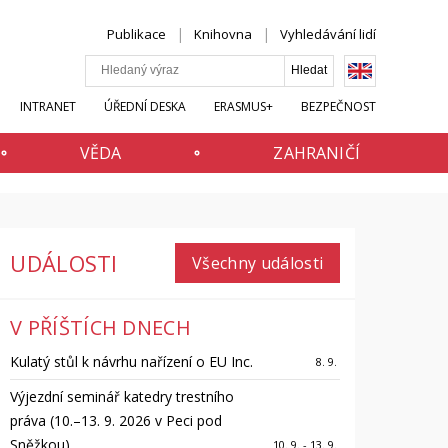
Publikace
Knihovna
Vyhledávání lidí
INTRANET
ÚŘEDNÍ DESKA
ERASMUS+
BEZPEČNOST
VĚDA
ZAHRANIČÍ
UDÁLOSTI
Všechny události
V PŘÍŠTÍCH DNECH
Kulatý stůl k návrhu nařízení o EU Inc.
8. 9.
Výjezdní seminář katedry trestního
práva (10.–13. 9. 2026 v Peci pod
Sněžkou)
10. 9. - 13. 9.