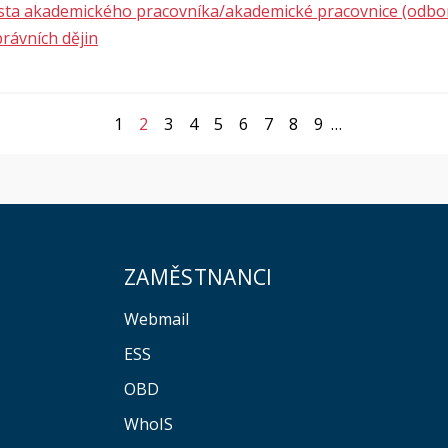
ísta akademického pracovníka/akademické pracovnice (odbo
rávních dějin
1
2
3
4
5
6
7
8
9
…
ZAMĚSTNANCI
Webmail
ESS
OBD
WhoIS