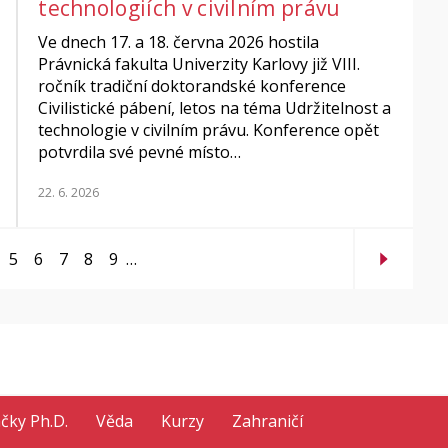
technologiích v civilním právu
Ve dnech 17. a 18. června 2026 hostila
Právnická fakulta Univerzity Karlovy již VIII.
ročník tradiční doktorandské konference
Civilistické pábení, letos na téma Udržitelnost a
technologie v civilním právu. Konference opět
potvrdila své pevné místo…
22. 6. 2026
5
6
7
8
9
…
ačky Ph.D.
Věda
Kurzy
Zahraničí