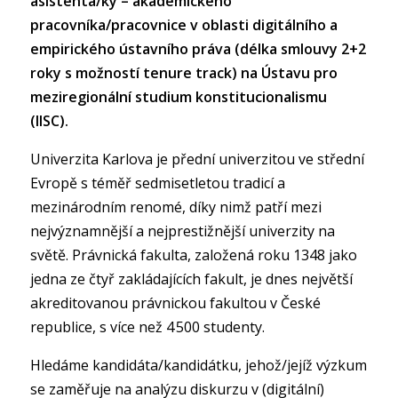
asistenta/ky – akademického
pracovníka/pracovnice v oblasti digitálního a
empirického ústavního práva (délka smlouvy 2+2
roky s možností tenure track) na Ústavu pro
meziregionální studium konstitucionalismu
(IISC).
Univerzita Karlova je přední univerzitou ve střední
Evropě s téměř sedmisetletou tradicí a
mezinárodním renomé, díky nimž patří mezi
nejvýznamnější a nejprestižnější univerzity na
světě. Právnická fakulta, založená roku 1348 jako
jedna ze čtyř zakládajících fakult, je dnes největší
akreditovanou právnickou fakultou v České
republice, s více než 4 500 studenty.
Hledáme kandidáta/kandidátku, jehož/jejíž výzkum
se zaměřuje na analýzu diskurzu v (digitální)