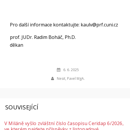
Pro další informace kontaktujte: kaulv@prf.cuni.cz
prof. JUDr. Radim Boháč, Ph.D.
děkan
6. 6. 2025
Nesit, Pavel MgA.
SOUVISEJÍCÍ
V Miláně vyšlo zvláštní číslo časopisu Ceridap 6/2026,
ve kterém najdete příspěvky z listopadové