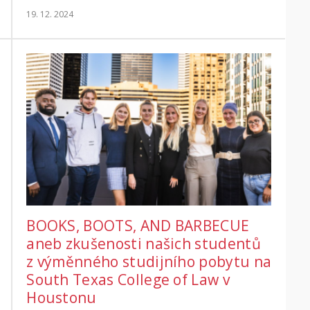
19. 12. 2024
BOOKS, BOOTS, AND BARBECUE
aneb zkušenosti našich studentů
z výměnného studijního pobytu na
South Texas College of Law v
Houstonu