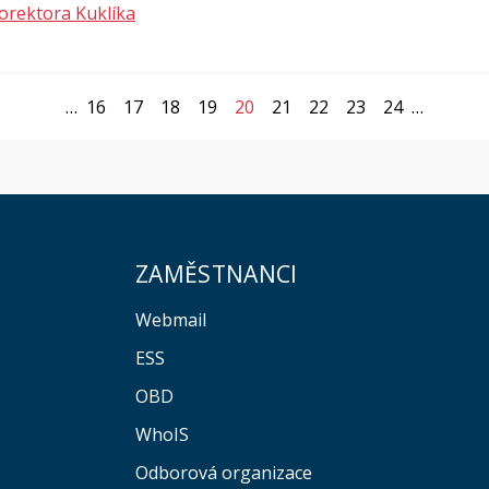
rorektora Kuklíka
…
16
17
18
19
20
21
22
23
24
…
ZAMĚSTNANCI
Webmail
ESS
OBD
WhoIS
Odborová organizace