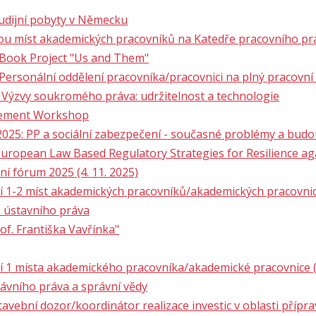
tudijní pobyty v Německu
ou míst akademických pracovníků na Katedře pracovního pr
 Book Project "Us and Them"
Personální oddělení pracovníka/pracovnici na plný pracovní
 Výzvy soukromého práva: udržitelnost a technologie
urement Workshop
5: PP a sociální zabezpečení - současné problémy a budou
European Law Based Regulatory Strategies for Resilience ag
í fórum 2025 (4. 11. 2025)
1-2 míst akademických pracovníků/akademických pracovnic (
e ústavního práva
of. Františka Vavřínka"
1 místa akademického pracovníka/akademické pracovnice (a
rávního práva a správní vědy
avební dozor/koordinátor realizace investic v oblasti příprav