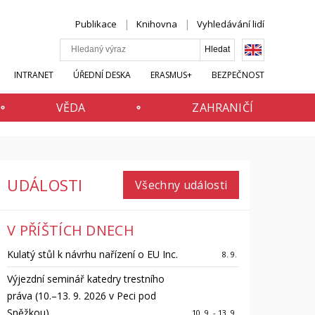
Publikace
Knihovna
Vyhledávání lidí
INTRANET
ÚŘEDNÍ DESKA
ERASMUS+
BEZPEČNOST
VĚDA
ZAHRANIČÍ
UDÁLOSTI
Všechny události
V PŘÍŠTÍCH DNECH
Kulatý stůl k návrhu nařízení o EU Inc.
8. 9.
Výjezdní seminář katedry trestního
práva (10.–13. 9. 2026 v Peci pod
Sněžkou)
10. 9. - 13. 9.