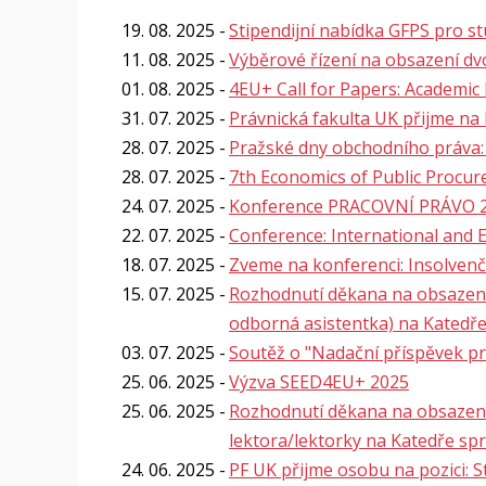
19. 08. 2025
Stipendijní nabídka GFPS pro s
11. 08. 2025
Výběrové řízení na obsazení dv
01. 08. 2025
4EU+ Call for Papers: Academic
31. 07. 2025
Právnická fakulta UK přijme na 
28. 07. 2025
Pražské dny obchodního práva:
28. 07. 2025
7th Economics of Public Proc
24. 07. 2025
Konference PRACOVNÍ PRÁVO 202
22. 07. 2025
Conference: International and 
18. 07. 2025
Zveme na konferenci: Insolvenčn
15. 07. 2025
Rozhodnutí děkana na obsazení 
odborná asistentka) na Katedř
03. 07. 2025
Soutěž o "Nadační příspěvek pr
25. 06. 2025
Výzva SEED4EU+ 2025
25. 06. 2025
Rozhodnutí děkana na obsazení 
lektora/lektorky na Katedře sp
24. 06. 2025
PF UK přijme osobu na pozici: St