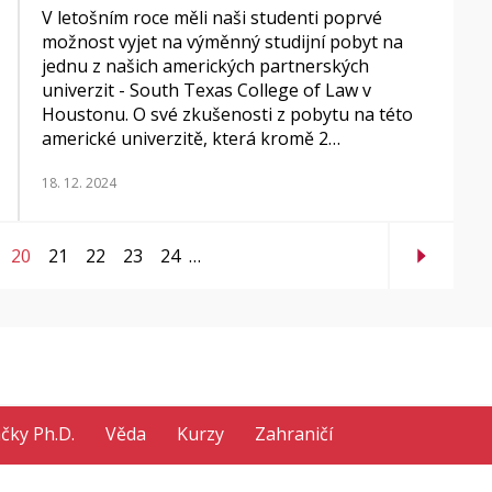
V letošním roce měli naši studenti poprvé
možnost vyjet na výměnný studijní pobyt na
jednu z našich amerických partnerských
univerzit - South Texas College of Law v
Houstonu. O své zkušenosti z pobytu na této
americké univerzitě, která kromě 2…
18. 12. 2024
20
21
22
23
24
…
ačky Ph.D.
Věda
Kurzy
Zahraničí