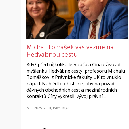
Michal Tomášek vás vezme na
Hedvábnou cestu
Když před několika lety začala Čína oživovat
myšlenku Hedvábné cesty, profesoru Michalu
Tomáškovi z Právnické fakulty UK to vnuklo
nápad. Nahlédl do historie, aby na pozadí
dávných obchodních cest a mezinárodních
kontaktů Číny vykreslil vývoj právní…
6. 1. 2025
Nesit, Pavel MgA.