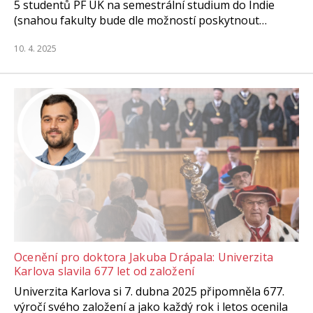
5 studentů PF UK na semestrální studium do Indie
(snahou fakulty bude dle možností poskytnout…
10. 4. 2025
Ocenění pro doktora Jakuba Drápala: Univerzita
Karlova slavila 677 let od založení
Univerzita Karlova si 7. dubna 2025 připomněla 677.
výročí svého založení a jako každý rok i letos ocenila