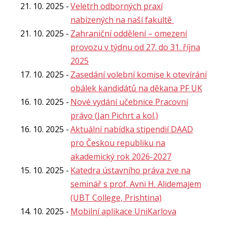
21. 10. 2025
Veletrh odborných praxí
nabízených na naší fakultě
21. 10. 2025
Zahraniční oddělení – omezení
provozu v týdnu od 27. do 31. října
2025
17. 10. 2025
Zasedání volební komise k otevírání
obálek kandidátů na děkana PF UK
16. 10. 2025
Nové vydání učebnice Pracovní
právo (Jan Pichrt a kol.)
16. 10. 2025
Aktuální nabídka stipendií DAAD
pro Českou republiku na
akademický rok 2026-2027
15. 10. 2025
Katedra ústavního práva zve na
seminář s prof. Avni H. Alidemajem
(UBT College, Prishtina)
14. 10. 2025
Mobilní aplikace UniKarlova