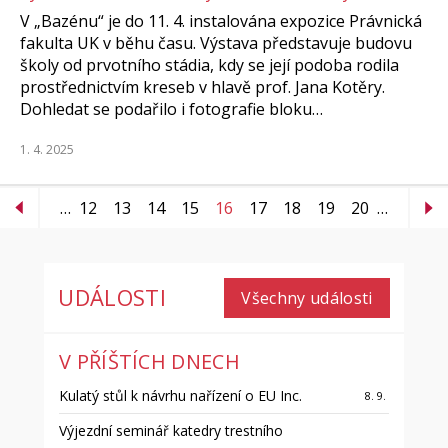
V „Bazénu“ je do 11. 4. instalována expozice Právnická
fakulta UK v běhu času. Výstava představuje budovu
školy od prvotního stádia, kdy se její podoba rodila
prostřednictvím kreseb v hlavě prof. Jana Kotěry.
Dohledat se podařilo i fotografie bloku…
1. 4. 2025
…
12
13
14
15
16
17
18
19
20
…
UDÁLOSTI
Všechny události
V PŘÍŠTÍCH DNECH
Kulatý stůl k návrhu nařízení o EU Inc.
8. 9.
Výjezdní seminář katedry trestního