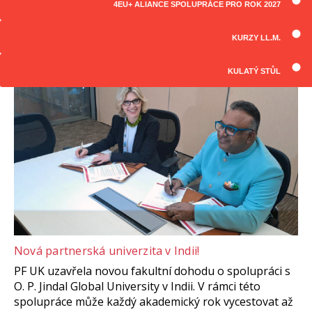
4EU+ ALIANCE SPOLUPRÁCE PRO ROK 2027
ČLÁNKY
Všechny články
KURZY LL.M.
KULATÝ STŮL
Nová partnerská univerzita v Indii!
PF UK uzavřela novou fakultní dohodu o spolupráci s
O. P. Jindal Global University v Indii. V rámci této
spolupráce může každý akademický rok vycestovat až