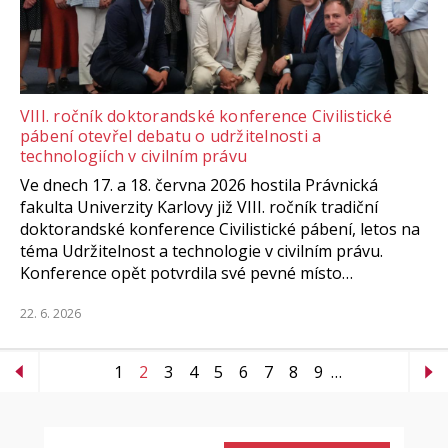
VIII. ročník doktorandské konference Civilistické
pábení otevřel debatu o udržitelnosti a
technologiích v civilním právu
Ve dnech 17. a 18. června 2026 hostila Právnická
fakulta Univerzity Karlovy již VIII. ročník tradiční
doktorandské konference Civilistické pábení, letos na
téma Udržitelnost a technologie v civilním právu.
Konference opět potvrdila své pevné místo…
22. 6. 2026
1
2
3
4
5
6
7
8
9
…