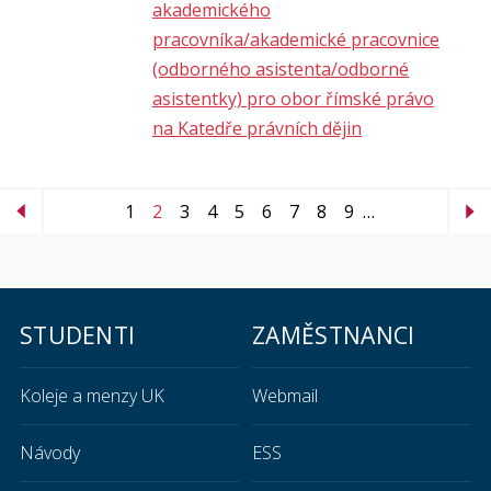
akademického
pracovníka/akademické pracovnice
(odborného asistenta/odborné
asistentky) pro obor římské právo
na Katedře právních dějin
1
2
3
4
5
6
7
8
9
…
STUDENTI
ZAMĚSTNANCI
Koleje a menzy UK
Webmail
Návody
ESS