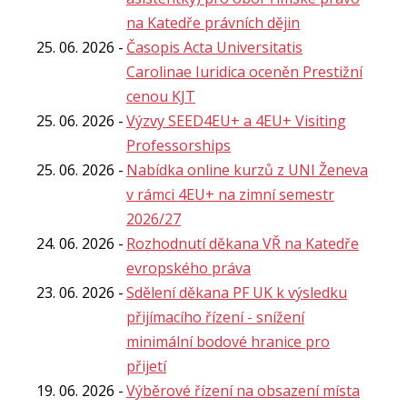
na Katedře právních dějin
25. 06. 2026
Časopis Acta Universitatis
Carolinae Iuridica oceněn Prestižní
cenou KJT
25. 06. 2026
Výzvy SEED4EU+ a 4EU+ Visiting
Professorships
25. 06. 2026
Nabídka online kurzů z UNI Ženeva
v rámci 4EU+ na zimní semestr
2026/27
24. 06. 2026
Rozhodnutí děkana VŘ na Katedře
evropského práva
23. 06. 2026
Sdělení děkana PF UK k výsledku
přijímacího řízení - snížení
minimální bodové hranice pro
přijetí
19. 06. 2026
Výběrové řízení na obsazení místa