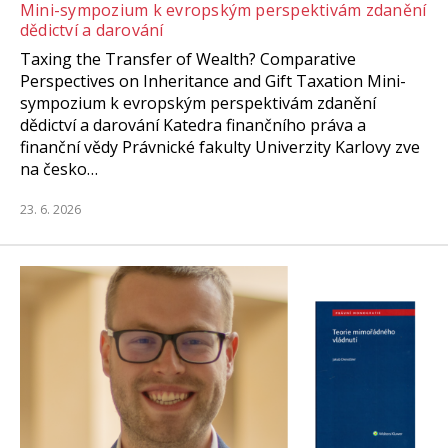
Mini-sympozium k evropským perspektivám zdanění
dědictví a darování
Taxing the Transfer of Wealth? Comparative
Perspectives on Inheritance and Gift Taxation Mini-
sympozium k evropským perspektivám zdanění
dědictví a darování Katedra finančního práva a
finanční vědy Právnické fakulty Univerzity Karlovy zve
na česko…
23. 6. 2026