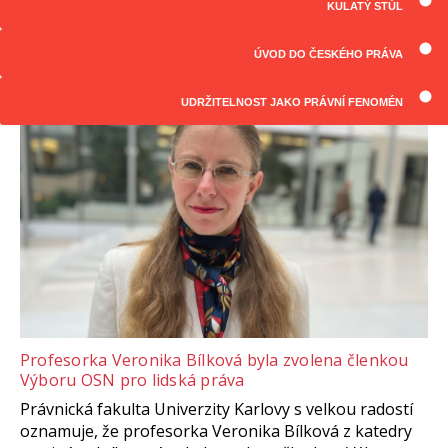
KULATÝ STŮL
ČLÁNKY
Všechny články
ÚVOD DO ČESKÉHO PRÁVA
UDRŽITELNOST JAKO PRÁVNÍ FENOMÉN
Profesorka Veronika Bílková byla zvolena členkou
Výboru OSN pro lidská práva
Právnická fakulta Univerzity Karlovy s velkou radostí
oznamuje, že profesorka Veronika Bílková z katedry