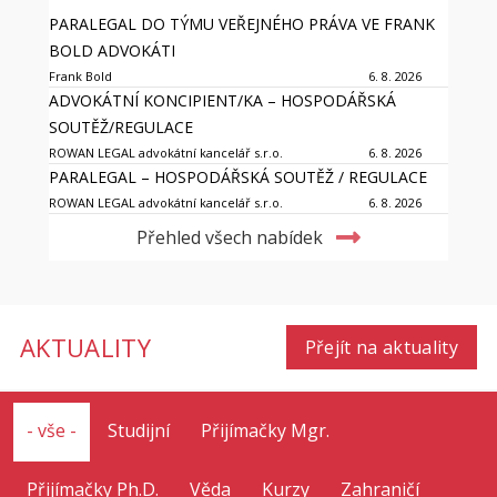
PARALEGAL DO TÝMU VEŘEJNÉHO PRÁVA VE FRANK
BOLD ADVOKÁTI
Frank Bold
6. 8. 2026
ADVOKÁTNÍ KONCIPIENT/KA – HOSPODÁŘSKÁ
SOUTĚŽ/REGULACE
ROWAN LEGAL advokátní kancelář s.r.o.
6. 8. 2026
PARALEGAL – HOSPODÁŘSKÁ SOUTĚŽ / REGULACE
ROWAN LEGAL advokátní kancelář s.r.o.
6. 8. 2026
Přehled všech nabídek
AKTUALITY
Přejít na aktuality
- vše -
Studijní
Přijímačky Mgr.
Přijímačky Ph.D.
Věda
Kurzy
Zahraničí