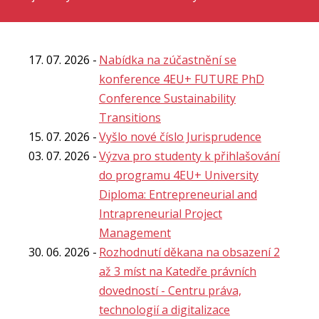
17. 07. 2026
Nabídka na zúčastnění se
konference 4EU+ FUTURE PhD
Conference Sustainability
Transitions
15. 07. 2026
Vyšlo nové číslo Jurisprudence
03. 07. 2026
Výzva pro studenty k přihlašování
do programu 4EU+ University
Diploma: Entrepreneurial and
Intrapreneurial Project
Management
30. 06. 2026
Rozhodnutí děkana na obsazení 2
až 3 míst na Katedře právních
dovedností - Centru práva,
technologií a digitalizace