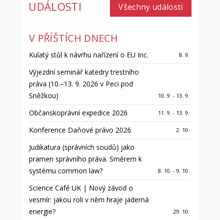
UDÁLOSTI
Všechny události
V PŘÍŠTÍCH DNECH
Kulatý stůl k návrhu nařízení o EU Inc.
8. 9.
Výjezdní seminář katedry trestního
práva (10.–13. 9. 2026 v Peci pod
Sněžkou)
10. 9. - 13. 9.
Občanskoprávní expedice 2026
11. 9. - 13. 9.
Konference Daňové právo 2026
2. 10.
Judikatura (správních soudů) jako
pramen správního práva. Směrem k
systému common law?
8. 10. - 9. 10.
Science Café UK | Nový závod o
vesmír: jakou roli v něm hraje jaderná
energie?
29. 10.