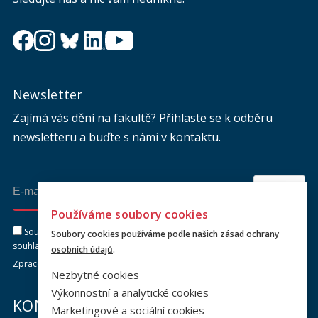
Newsletter
Zajímá vás dění na fakultě? Přihlaste se k odběru
newsletteru a buďte s námi v kontaktu.
Odeslat
Používáme soubory cookies
Souhlasím se zasíláním newsletteru na výše uvedenou adresu a
Soubory cookies používáme podle našich
zásad ochrany
souhlasím se zpracováním osobních údajů dle dokumentu níže.
osobních údajů
.
Zpracování osobních údajů
Nezbytné cookies
Výkonnostní a analytické cookies
KONTAKTY
Marketingové a sociální cookies