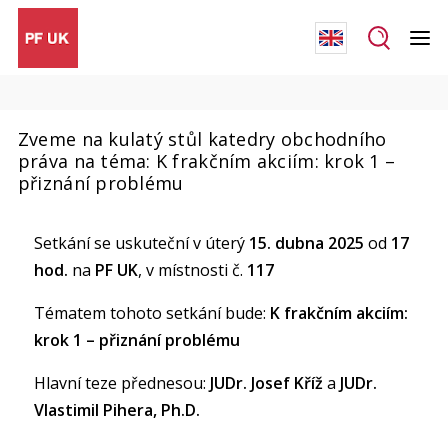
Zveme na kulatý stůl katedry obchodního
práva na téma: K frakčním akciím: krok 1 –
přiznání problému
Setkání se uskuteční v úterý
15. dubna 2025
od
17
hod.
na
PF UK
, v místnosti č.
117
Tématem tohoto setkání bude:
K frakčním akciím:
krok 1 – přiznání problému
Hlavní teze přednesou:
JUDr. Josef Kříž
a
JUDr.
Vlastimil Pihera, Ph.D.