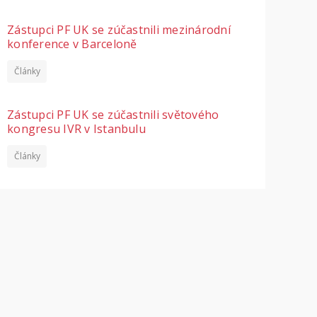
Zástupci PF UK se zúčastnili mezinárodní
konference v Barceloně
Články
Zástupci PF UK se zúčastnili světového
kongresu IVR v Istanbulu
Články