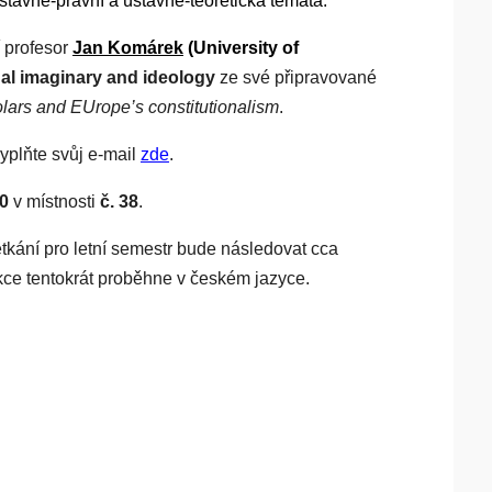
 ústavně-právní a ústavně-teoretická témata.
 profesor
Jan Komárek
(University of
nal imaginary and ideology
ze své připravované
olars and EUrope’s constitutionalism
.
yplňte svůj e-mail
zde
.
0
v místnosti
č. 38
.
tkání pro letní semestr bude následovat cca
ce tentokrát proběhne v českém jazyce.