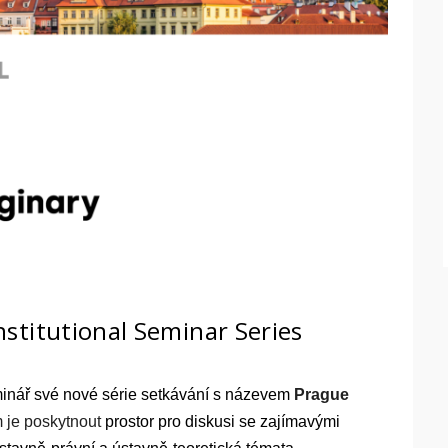
stitutional Seminar Series
minář své nové série setkávání s názevem
Prague
m je poskytnout
prostor pro diskusi se zajímavými