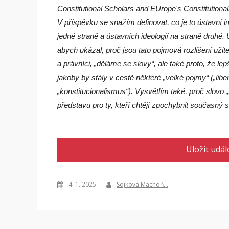
Constitutional Scholars and EUrope's Constitutiona
V příspěvku se snažím definovat, co je to ústavní i
jedné straně a ústavních ideologií na straně druhé
abych ukázal, proč jsou tato pojmová rozlišení užit
a právníci, „děláme se slovy“, ale také proto, že 
jakoby by stály v cestě některé „velké pojmy“ („li
„konstitucionalismus“). Vysvětlím také, proč slovo 
představu pro ty, kteří chtějí zpochybnit současný s
Uložit udál
4. 1. 2025
Sojková Machoň…