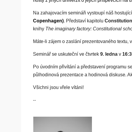
hosty z jiných univerzit o jejich příspěvcích na
Na zahajovacím semináři vystoupí náš hostující
Copenhagen)
. Představí kapitolu
Constitutio
knihy
The imaginary factory: Constitutional sch
Máte-li zájem o zaslání prezentovaného textu, v
Seminář se uskuteční ve čtvrtek
9. ledna
v
16:3
Po úvodním přivítání a představení programu se
půlhodinová prezentace a hodinová diskuse. Ak
Všichni jsou vřele vítáni!
--