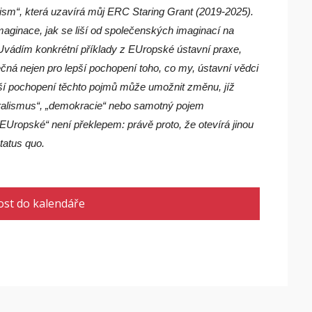
lism“, která uzavírá můj ERC Staring Grant (2019-2025).
maginace, jak se liší od společenských imaginací na
. Uvádím konkrétní příklady z EUropské ústavní praxe,
ečná nejen pro lepší pochopení toho, co my, ústavní vědci
lepší pochopení těchto pojmů může umožnit změnu, jíž
beralismus“, „demokracie“ nebo samotný pojem
„EUropské“ není překlepem: právě proto, že otevírá jinou
tatus quo.
ost do kalendáře