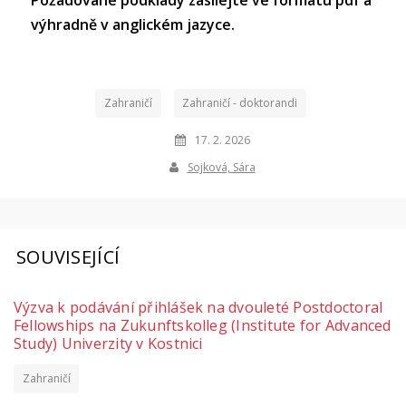
Požadované podklady zasílejte ve formátu pdf a
výhradně v anglickém jazyce.
Zahraničí
Zahraničí - doktorandi
17. 2. 2026
Sojková, Sára
SOUVISEJÍCÍ
Výzva k podávání přihlášek na dvouleté Postdoctoral
Fellowships na Zukunftskolleg (Institute for Advanced
Study) Univerzity v Kostnici
Zahraničí