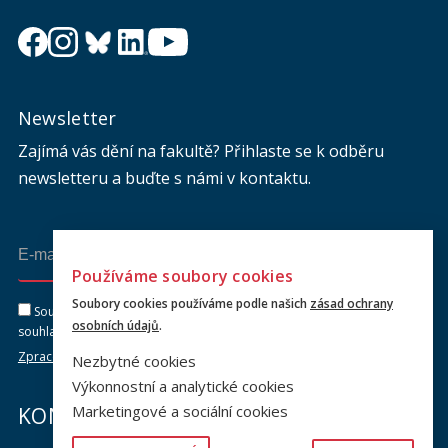
Newsletter
Zajímá vás dění na fakultě? Přihlaste se k odběru
newsletteru a buďte s námi v kontaktu.
Odeslat
Používáme soubory cookies
Soubory cookies používáme podle našich
zásad ochrany
Souhlasím se zasíláním newsletteru na výše uvedenou adresu a
osobních údajů
.
souhlasím se zpracováním osobních údajů dle dokumentu níže.
Zpracování osobních údajů
Nezbytné cookies
Výkonnostní a analytické cookies
Marketingové a sociální cookies
KONTAKTY