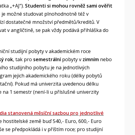
tka „+AJ“).
Studenti si mohou rovněž sami ověřit
da je možné studovat plnohodnotně též v
bízí dostatečné množství předmětů/kreditů. V
vat v angličtině, se pak vždy podává přihláška do
niční studijní pobyty v akademickém roce
ký rok
, tak pro
semestrální
pobyty v
zimním
nebo
ního studijního pobytu je na jednotlivých
gram jejich akademického roku (délky pobytů
ntační). Pokud má univerzita uvedenou délku
 na 1 semestr (není-li u příslušné univerzity
dia stanovená měsíční sazbou pro jednotlivé
e hostitelské země buď 540,- Euro, 600,- Euro
se předpokládá i v příštím roce; pro studijní