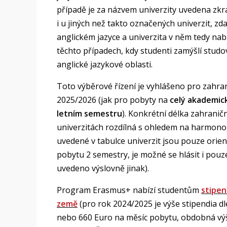
případě je za názvem univerzity uvedena zkra
i u jiných než takto označených univerzit, z
anglickém jazyce a univerzita v něm tedy na
těchto případech, kdy studenti zamýšlí studo
anglické jazykové oblasti.
Toto výběrové řízení je vyhlášeno pro zahra
2025/2026 (jak pro pobyty na
celý akademic
letním semestru
). Konkrétní délka zahranič
univerzitách rozdílná s ohledem na harmono
uvedené v tabulce univerzit jsou pouze orie
pobytu 2 semestry, je možné se hlásit i pouze
uvedeno výslovně jinak).
Program Erasmus+ nabízí studentům
stipen
země
(pro rok 2024/2025 je výše stipendia dl
nebo 660 Euro na měsíc pobytu, obdobná výše 