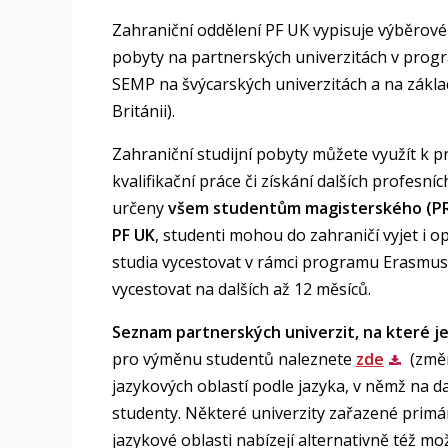
Zahraniční oddělení PF UK vypisuje výběrové 
pobyty na partnerských univerzitách v pro
SEMP na švýcarských univerzitách a na základ
Británii).
Zahraniční studijní pobyty můžete využít k p
kvalifikační práce či získání dalších profesní
určeny
všem studentům magisterského (PRE
PF UK
, studenti mohou do zahraničí vyjet i
studia vycestovat v rámci programu Erasmu
vycestovat na dalších až 12 měsíců.
Seznam partnerských univerzit, na které je
pro výměnu studentů naleznete
zde
(změn
jazykových oblastí podle jazyka, v němž na d
studenty. Některé univerzity zařazené primá
jazykové oblasti nabízejí alternativně též m