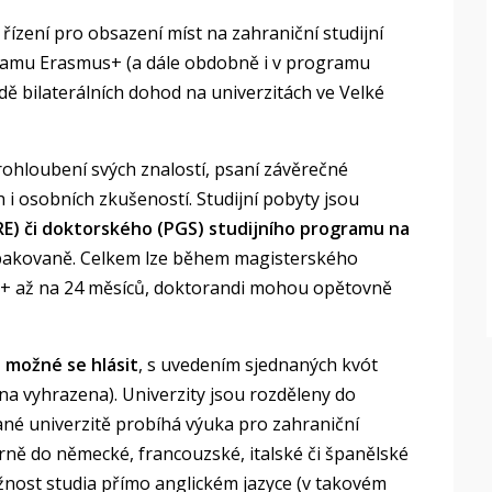
řízení pro obsazení míst na zahraniční studijní
gramu Erasmus+ (a dále obdobně i v programu
ě bilaterálních dohod na univerzitách ve Velké
rohloubení svých znalostí, psaní závěrečné
ch i osobních zkušeností. Studijní pobyty jsou
) či doktorského (PGS) studijního programu na
 opakovaně. Celkem lze během magisterského
s+ až na 24 měsíců, doktorandi mohou opětovně
 možné se hlásit
, s uvedením sjednaných kvót
a vyhrazena). Univerzity jsou rozděleny do
ané univerzitě probíhá výuka pro zahraniční
rně do německé, francouzské, italské či španělské
ožnost studia přímo anglickém jazyce (v takovém