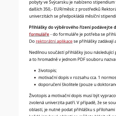
pobyty ve Švýcarsku je nabízeno stipendium v
dalších 350,- EUR/měsíc z prostředků Rektorá
univerzitách se předpokládá měsíční stipendi
Přihlášky do výběrového řízení podávejte d
formuláře
- do formuláře je potřeba se přih
Do
rektorátní aplikace
se přihlášky zadávají 
Nedílnou součástí přihlášky jsou následující 
a to hromadně v jednom PDF souboru nazvan
životopis;
motivační dopis v rozsahu cca. 1 normos
doporučení školitele (pouze u doktoran
Životopis a motivační dopis musí být vypracov
zvolená univerzita patří. V případě, že se sou
oblastí, je nutné podat přihlášku s přílohami