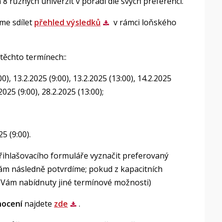
 8 různých univerzit v pořadí dle svých preferencí.
eme sdílet
přehled výsledků
v rámci loňského
těchto termínech::
00), 13.2.2025 (9:00), 13.2.2025 (13:00), 14.2.2025
.2025 (9:00), 28.2.2025 (13:00);
5 (9:00).
přihlašovacího formuláře vyznačit preferovaný
ám následně potvrdíme; pokud z kapacitních
 Vám nabídnuty jiné termínové možnosti)
nocení
najdete
zde
.