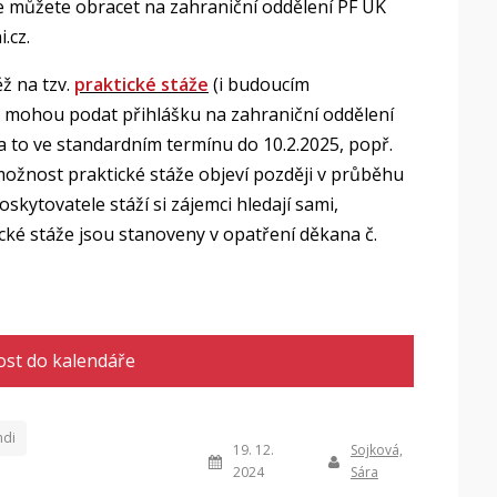
se můžete obracet na zahraniční oddělení PF UK
.cz.
ž na tzv.
praktické stáže
(i budoucím
ty mohou podat přihlášku na zahraniční oddělení
a to ve standardním termínu do 10.2.2025, popř.
možnost praktické stáže objeví později v průběhu
ytovatele stáží si zájemci hledají sami,
ké stáže jsou stanoveny v opatření děkana č.
ost do kalendáře
ndi
19. 12.
Sojková,
2024
Sára