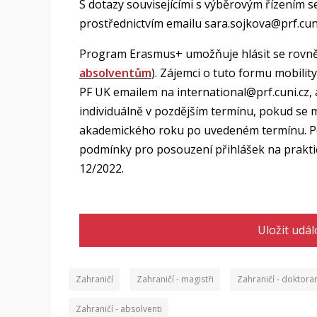
S dotazy souvisejícími s výběrovým řízením 
prostřednictvím emailu sara.sojkova@prf.cuni
Program Erasmus+ umožňuje hlásit se rovně
absolventům
). Zájemci o tuto formu mobili
PF UK emailem na international@prf.cuni.cz, 
individuálně v pozdějším termínu, pokud se 
akademického roku po uvedeném termínu. Posk
podmínky pro posouzení přihlášek na praktic
12/2022.
Uložit udál
Zahraničí
Zahraničí - magistři
Zahraničí - doktora
Zahraničí - absolventi