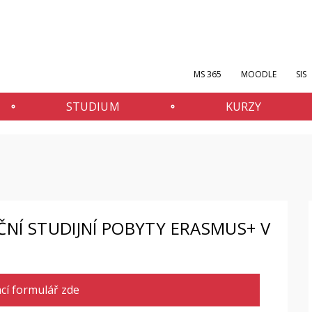
MS 365
MOODLE
SIS
STUDIUM
KURZY
ČNÍ STUDIJNÍ POBYTY ERASMUS+ V
cí formulář zde