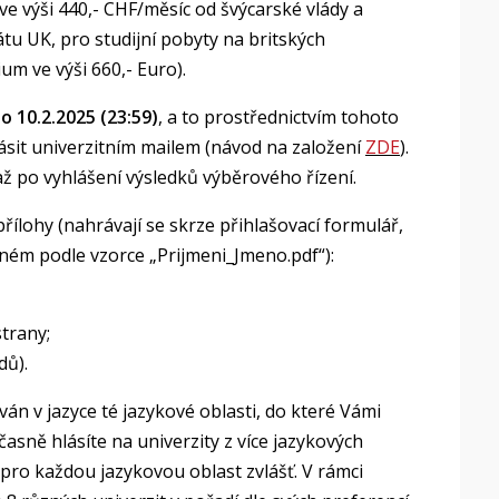
e výši 440,- CHF/měsíc od švýcarské vlády a
tu UK, pro studijní pobyty na britských
um ve výši 660,- Euro).
o 10.2.2025 (23:59)
, a to prostřednictvím tohoto
lásit univerzitním mailem (návod na založení
ZDE
).
až po vyhlášení výsledků výběrového řízení.
přílohy (nahrávají se skrze přihlašovací formulář,
ém podle vzorce „Prijmeni_Jmeno.pdf“):
trany;
dů).
án v jazyce té jazykové oblasti, do které Vámi
časně hlásíte na univerzity z více jazykových
 pro každou jazykovou oblast zvlášť. V rámci