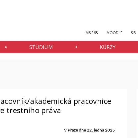
MS 365
MOODLE
SIS
STUDIUM
KURZY
racovník/akademická pracovnice
ře trestního práva
V Praze dne 22. ledna 2025