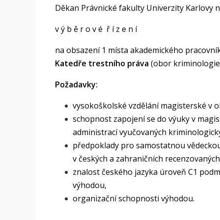
Děkan Právnické fakulty Univerzity Karlovy n
v ý b ě r o v é ř í z e n í
na obsazení 1 místa akademického pracovník
Katedře trestního práva
(obor kriminologie
Požadavky:
vysokoškolské vzdělání magisterské v o
schopnost zapojení se do výuky v magi
administrací vyučovaných kriminologic
předpoklady pro samostatnou vědeckou 
v českých a zahraničních recenzovaných
znalost českého jazyka úroveň C1 podmí
výhodou,
organizační schopnosti výhodou.