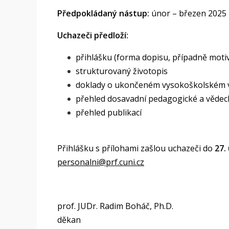
Předpokládaný nástup:
únor – březen 2025
Uchazeči předloží:
přihlášku (forma dopisu, případně moti
strukturovaný životopis
doklady o ukončeném vysokoškolském v
přehled dosavadní pedagogické a vědeck
přehled publikací
Přihlášku s přílohami zašlou uchazeči do
27.
personalni@prf.cuni.cz
prof. JUDr. Radim Boháč, Ph.D.
děkan