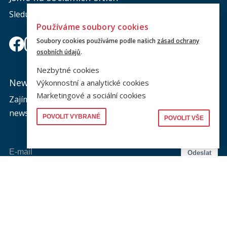
Sledujte nás a nic vám neunikne.
Používáme soubory cookies
Soubory cookies používáme podle našich
zásad ochrany
osobních údajů
.
Nezbytné cookies
Newsletter
Výkonnostní a analytické cookies
Marketingové a sociální cookies
Zajímá vás dění na fakultě? Přihlaste se k odběru
newsletteru a buďte s námi v kontaktu.
POVOLIT VYBRANÉ
POVOLIT VŠE
Odeslat
Souhlasím se zasíláním newsletteru na výše uvedenou adresu a
souhlasím se zpracováním osobních údajů dle dokumentu níže.
Zpracování osobních údajů