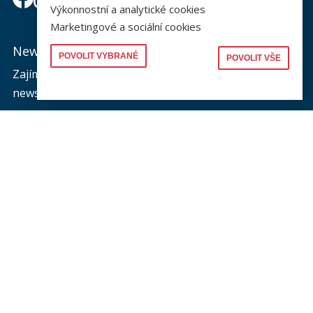
Výkonnostní a analytické cookies
Marketingové a sociální cookies
Newsletter
POVOLIT VYBRANÉ
POVOLIT VŠE
Zajímá vás dění na fakultě? Přihlaste se k odběru
newsletteru a buďte s námi v kontaktu.
Odeslat
Souhlasím se zasíláním newsletteru na výše uvedenou adresu a
souhlasím se zpracováním osobních údajů dle dokumentu níže.
Zpracování osobních údajů
KONTAKTY
Univerzita Karlova, Právnická fakulta
náměstí Curieových 901/7, Staré Město