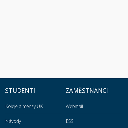
STUDENTI
ZAMĚSTNANCI
Koleje a menzy UK
Webmail
Návody
ESS