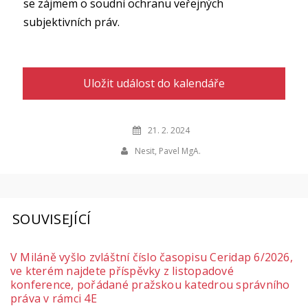
se zájmem o soudní ochranu veřejných
subjektivních práv.
Uložit událost do kalendáře
21. 2. 2024
Nesit, Pavel MgA.
SOUVISEJÍCÍ
V Miláně vyšlo zvláštní číslo časopisu Ceridap 6/2026,
ve kterém najdete příspěvky z listopadové
konference, pořádané pražskou katedrou správního
práva v rámci 4E