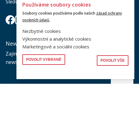
Sledujte nás a nic vám neunikne.
Používáme soubory cookies
Soubory cookies používáme podle našich
zásad ochrany
osobních údajů
.
Nezbytné cookies
Výkonnostní a analytické cookies
Newsletter
Marketingové a sociální cookies
Zajímá vás dění na fakultě? Přihlaste se k odběru
POVOLIT VYBRANÉ
POVOLIT VŠE
newsletteru a buďte s námi v kontaktu.
Odeslat
Souhlasím se zasíláním newsletteru na výše uvedenou adresu a
souhlasím se zpracováním osobních údajů dle dokumentu níže.
Zpracování osobních údajů
KONTAKTY