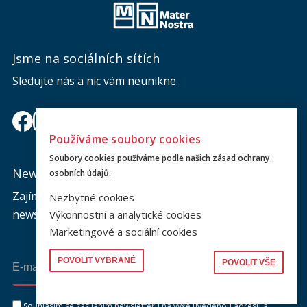
Jsme na sociálních sítích
Sledujte nás a nic vám neunikne.
Používáme soubory cookies
Soubory cookies používáme podle našich
zásad ochrany
Newsletter
osobních údajů
.
Zajímá vás dění na fakultě? Přihlaste se k odběru
Nezbytné cookies
newsletteru a buďte s námi v kontaktu.
Výkonnostní a analytické cookies
Marketingové a sociální cookies
POVOLIT VYBRANÉ
POVOLIT VŠE
Odeslat
Souhlasím se zasíláním newsletteru na výše uvedenou adresu a