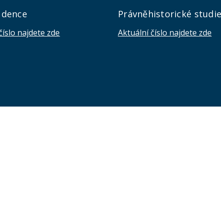
udence
Právněhistorické studi
číslo najdete zde
Aktuální číslo najdete zde
KONTAKTY
Univerzita Karlova, Právnická fakulta
náměstí Curieových 901/7, Staré Město