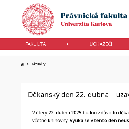
FAKULTA
UCHAZEČI
Aktuality
Děkanský den 22. dubna – uza
V úterý
22. dubna 2025
budou z důvodu
děka
včetně knihovny.
Výuka se v tento den neus