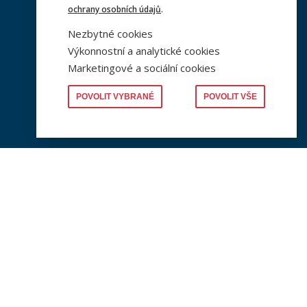
ochrany osobních údajů
.
e
PLWP (Working Papers)
Nezbytné cookies
Aktuální číslo najdete zde
Výkonnostní a analytické cookies
Marketingové a sociální cookies
POVOLIT VYBRANÉ
POVOLIT VŠE