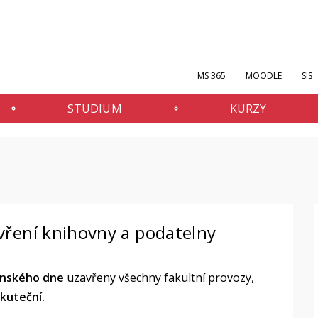
MS 365
MOODLE
SIS
STUDIUM
KURZY
vření knihovny a podatelny
nského dne
uzavřeny všechny fakultní provozy,
kuteční.