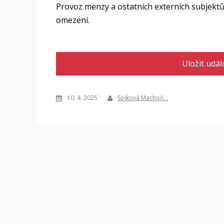
Provoz menzy a ostatních externích subjektů 
omezení.
Uložit udál
10. 4. 2025
Sojková Machoň…