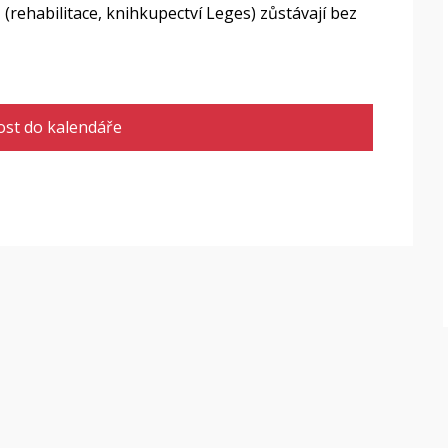
(rehabilitace, knihkupectví Leges) zůstávají bez
ost do kalendáře