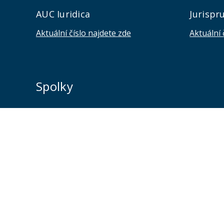
AUC Iuridica
Jurispr
Aktuální číslo najdete zde
Aktuální 
Spolky
Jsme na sociálních sítích
Sledujte nás a nic vám neunikne.