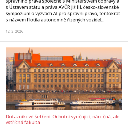
správního práva společně s Ministerstvem dopravy a
s Ústavem státu a práva AVČR již III. česko-slovenské
sympozium o výzvách AI pro správní právo, tentokrát
s názvem Flotila autonomně řízených vozidel…
12. 3. 2026
Dotazníkové šetření: Ochotní vyučující, náročná, ale
vstřícná fakulta