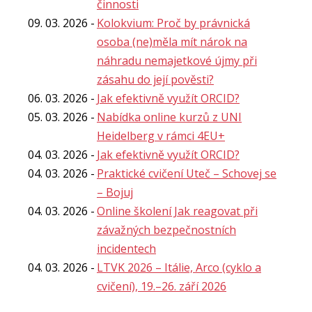
činnosti
09. 03. 2026
Kolokvium: Proč by právnická
osoba (ne)měla mít nárok na
náhradu nemajetkové újmy při
zásahu do její pověsti?
06. 03. 2026
Jak efektivně využít ORCID?
05. 03. 2026
Nabídka online kurzů z UNI
Heidelberg v rámci 4EU+
04. 03. 2026
Jak efektivně využít ORCID?
04. 03. 2026
Praktické cvičení Uteč – Schovej se
– Bojuj
04. 03. 2026
Online školení Jak reagovat při
závažných bezpečnostních
incidentech
04. 03. 2026
LTVK 2026 – Itálie, Arco (cyklo a
cvičení), 19.–26. září 2026