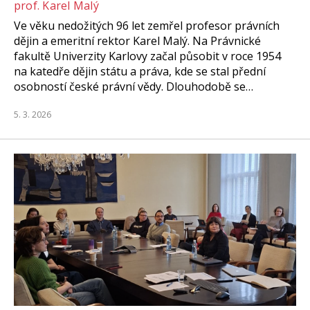
prof. Karel Malý
Ve věku nedožitých 96 let zemřel profesor právních
dějin a emeritní rektor Karel Malý. Na Právnické
fakultě Univerzity Karlovy začal působit v roce 1954
na katedře dějin státu a práva, kde se stal přední
osobností české právní vědy. Dlouhodobě se…
5. 3. 2026