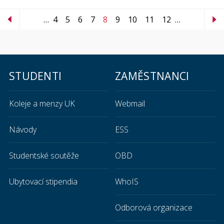
…
4
5
6
7
8
9
10
11
12
…
STUDENTI
ZAMĚSTNANCI
Koleje a menzy UK
Webmail
Návody
ESS
Studentské soutěže
OBD
Ubytovací stipendia
WhoIS
Odborová organizace