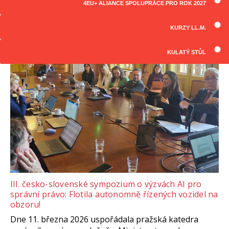
4EU+ ALIANCE SPOLUPRÁCE PRO ROK 2027
ČLÁNKY
Všechny články
KURZY LL.M.
KULATÝ STŮL
III. česko-slovenské sympozium o výzvách AI pro
správní právo: Flotila autonomně řízených vozidel na
obzoru!
Dne 11. března 2026 uspořádala pražská katedra