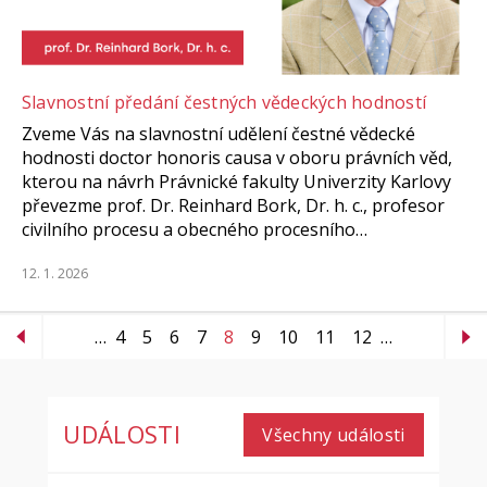
Slavnostní předání čestných vědeckých hodností
Zveme Vás na slavnostní udělení čestné vědecké
hodnosti doctor honoris causa v oboru právních věd,
kterou na návrh Právnické fakulty Univerzity Karlovy
převezme prof. Dr. Reinhard Bork, Dr. h. c., profesor
civilního procesu a obecného procesního…
12. 1. 2026
…
4
5
6
7
8
9
10
11
12
…
UDÁLOSTI
Všechny události