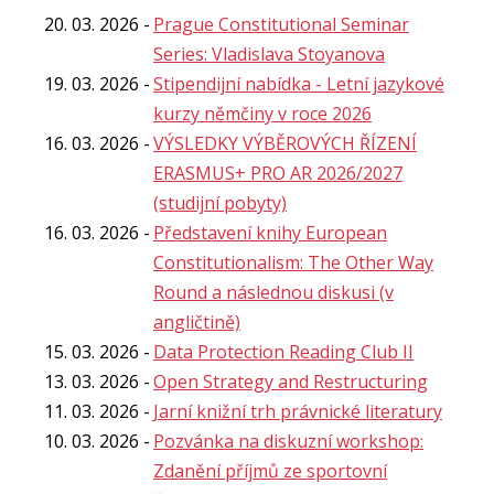
20. 03. 2026
Prague Constitutional Seminar
Series: Vladislava Stoyanova
19. 03. 2026
Stipendijní nabídka - Letní jazykové
kurzy němčiny v roce 2026
16. 03. 2026
VÝSLEDKY VÝBĚROVÝCH ŘÍZENÍ
ERASMUS+ PRO AR 2026/2027
(studijní pobyty)
16. 03. 2026
Představení knihy European
Constitutionalism: The Other Way
Round a následnou diskusi (v
angličtině)
15. 03. 2026
Data Protection Reading Club II
13. 03. 2026
Open Strategy and Restructuring
11. 03. 2026
Jarní knižní trh právnické literatury
10. 03. 2026
Pozvánka na diskuzní workshop:
Zdanění příjmů ze sportovní