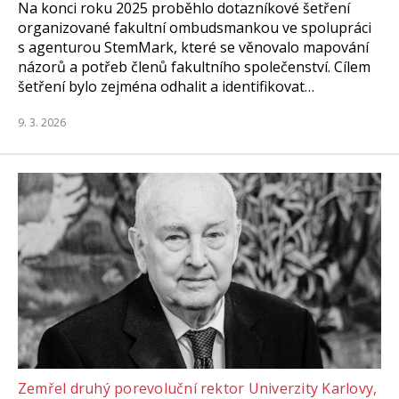
Na konci roku 2025 proběhlo dotazníkové šetření
organizované fakultní ombudsmankou ve spolupráci
s agenturou StemMark, které se věnovalo mapování
názorů a potřeb členů fakultního společenství. Cílem
šetření bylo zejména odhalit a identifikovat…
9. 3. 2026
Zemřel druhý porevoluční rektor Univerzity Karlovy,