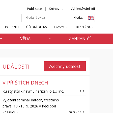
Publikace
Knihovna
Vyhledávání lidí
INTRANET
ÚŘEDNÍ DESKA
ERASMUS+
BEZPEČNOST
VĚDA
ZAHRANIČÍ
UDÁLOSTI
Všechny události
V PŘÍŠTÍCH DNECH
Kulatý stůl k návrhu nařízení o EU Inc.
8. 9.
Výjezdní seminář katedry trestního
práva (10.–13. 9. 2026 v Peci pod
Sněžkou)
10. 9. - 13. 9.