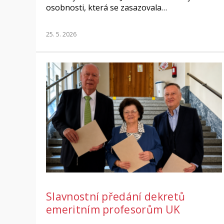
osobnosti, která se zasazovala…
25. 5. 2026
Slavnostní předání dekretů
emeritním profesorům UK