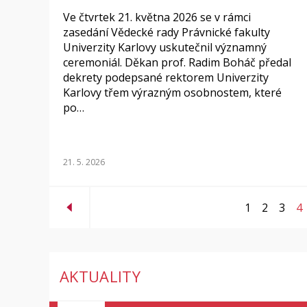
Ve čtvrtek 21. května 2026 se v rámci
zasedání Vědecké rady Právnické fakulty
Univerzity Karlovy uskutečnil významný
ceremoniál. Děkan prof. Radim Boháč předal
dekrety podepsané rektorem Univerzity
Karlovy třem výrazným osobnostem, které
po…
21. 5. 2026
1
2
3
4
AKTUALITY