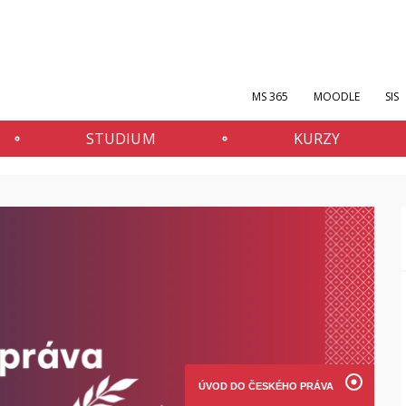
MS 365
MOODLE
SIS
STUDIUM
KURZY
ÚVOD DO ČESKÉHO PRÁVA