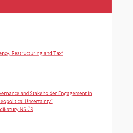
ency, Restructuring and Tax”
overnance and Stakeholder Engagement in
eopolitical Uncertainty“
udikatury NS ČR