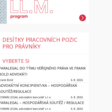
DESÍTKY PRACOVNÍCH POZIC
PRO PRÁVNÍKY
VYBERTE SI
PARALEGAL DO TÝMU VEŘEJNÉHO PRÁVA VE FRANK
BOLD ADVOKÁTI
Frank Bold
6. 8. 2026
ADVOKÁTNÍ KONCIPIENT/KA – HOSPODÁŘSKÁ
SOUTĚŽ/REGULACE
ROWAN LEGAL advokátní kancelář s.r.o.
6. 8. 2026
PARALEGAL – HOSPODÁŘSKÁ SOUTĚŽ / REGULACE
ROWAN LEGAL advokátní kancelář s.r.o.
6. 8. 2026