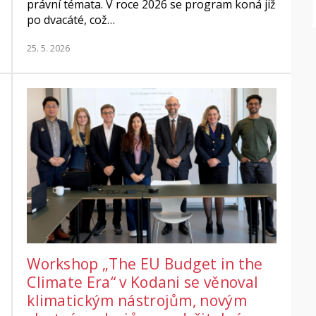
právní témata. V roce 2026 se program koná již
po dvacáté, což…
25. 5. 2026
Workshop „The EU Budget in the
Climate Era“ v Kodani se věnoval
klimatickým nástrojům, novým