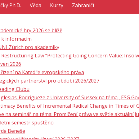
ačky Ph.D.
Věda
Kurzy
Zahraničí
ademické hry 2026 se blíží!
 k informacím
 UNI Zürich pro akademiky
 Restructuring Law “Protecting Going Concern Value: Insolv
rven 2026
 řízení na Katedře evropského práva
egických partnerství pro období 2026/2027
Reading Clubu
Iglesias-Rodrigueze z University of Sussex na téma „ESG G
timacy Benefits of Incremental Radical Change in Times of G
ve na seminář na téma: Promlčení práva ve světle aktuální j
 letní semestr spuštěno
arda Beneše