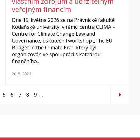
vlastním zdrojům a udržitelným
veřejným financím
Dne 15. května 2026 se na Právnické fakultě
Kodaňské univerzity, v rámci centra CLIMA –
Centre for Climate Change Law and
Governance, uskutečnil workshop „The EU
Budget in the Climate Era“, který byl
organizován ve spolupráci s katedrou
finančního…
20. 5. 2026
5
6
7
8
9
…