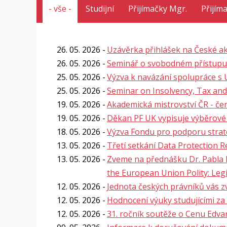
- vše -
Studijní
Přijímačky Mgr.
Přijím
26. 05. 2026
Uzávěrka přihlášek na České ak
26. 05. 2026
Seminář o svobodném přístupu
25. 05. 2026
Výzva k navázání spolupráce s
25. 05. 2026
Seminar on Insolvency, Tax and
19. 05. 2026
Akademická mistrovství ČR - če
19. 05. 2026
Děkan PF UK vypisuje výběrové
18. 05. 2026
Výzva Fondu pro podporu strat
13. 05. 2026
Třetí setkání Data Protection 
13. 05. 2026
Zveme na přednášku Dr. Pabla 
the European Union Polity: Legi
12. 05. 2026
Jednota českých právníků vás z
12. 05. 2026
Hodnocení výuky studujícími za
12. 05. 2026
31. ročník soutěže o Cenu Edv