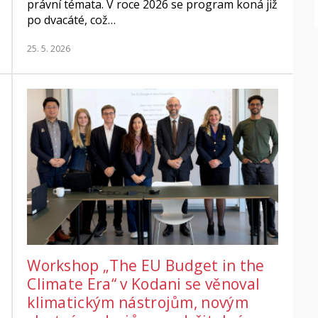
právní témata. V roce 2026 se program koná již
po dvacáté, což…
25. 5. 2026
Workshop „The EU Budget in the
Climate Era“ v Kodani se věnoval
klimatickým nástrojům, novým