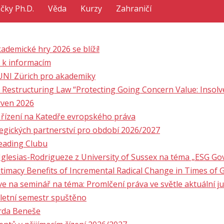
ačky Ph.D.
Věda
Kurzy
Zahraničí
ademické hry 2026 se blíží!
 k informacím
 UNI Zürich pro akademiky
 Restructuring Law “Protecting Going Concern Value: Insolv
rven 2026
 řízení na Katedře evropského práva
egických partnerství pro období 2026/2027
Reading Clubu
Iglesias-Rodrigueze z University of Sussex na téma „ESG G
timacy Benefits of Incremental Radical Change in Times of G
ve na seminář na téma: Promlčení práva ve světle aktuální j
 letní semestr spuštěno
arda Beneše