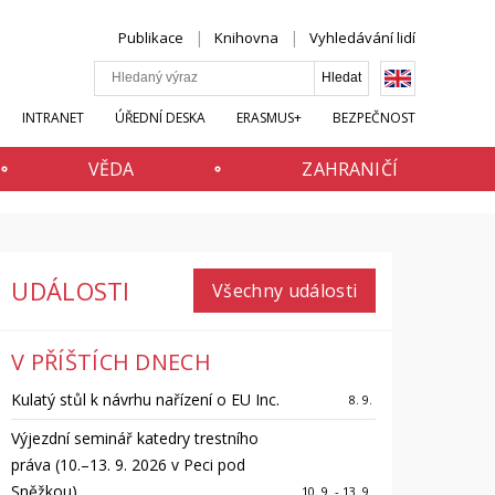
Publikace
Knihovna
Vyhledávání lidí
INTRANET
ÚŘEDNÍ DESKA
ERASMUS+
BEZPEČNOST
VĚDA
ZAHRANIČÍ
UDÁLOSTI
Všechny události
V PŘÍŠTÍCH DNECH
Kulatý stůl k návrhu nařízení o EU Inc.
8. 9.
Výjezdní seminář katedry trestního
práva (10.–13. 9. 2026 v Peci pod
Sněžkou)
10. 9. - 13. 9.