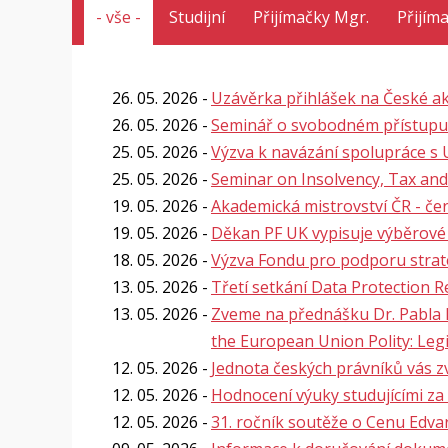
- vše -
Studijní
Přijímačky Mgr.
Přijím
26. 05. 2026
Uzávěrka přihlášek na České ak
26. 05. 2026
Seminář o svobodném přístupu
25. 05. 2026
Výzva k navázání spolupráce s
25. 05. 2026
Seminar on Insolvency, Tax and
19. 05. 2026
Akademická mistrovství ČR - če
19. 05. 2026
Děkan PF UK vypisuje výběrové
18. 05. 2026
Výzva Fondu pro podporu strat
13. 05. 2026
Třetí setkání Data Protection 
13. 05. 2026
Zveme na přednášku Dr. Pabla 
the European Union Polity: Legi
12. 05. 2026
Jednota českých právníků vás z
12. 05. 2026
Hodnocení výuky studujícími za
12. 05. 2026
31. ročník soutěže o Cenu Edv