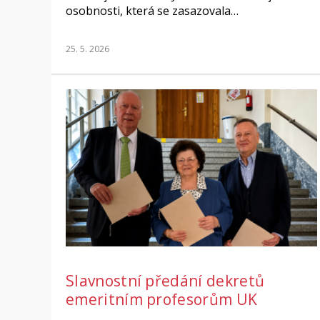
osobnosti, která se zasazovala…
25. 5. 2026
Slavnostní předání dekretů
emeritním profesorům UK