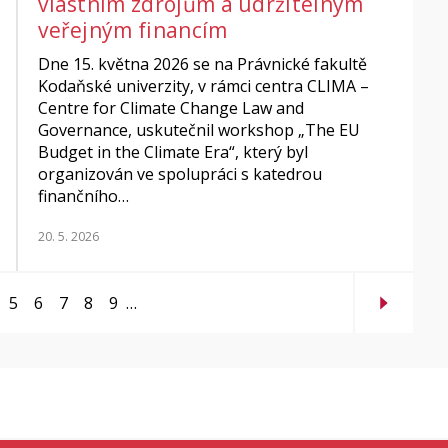
vlastním zdrojům a udržitelným
veřejným financím
Dne 15. května 2026 se na Právnické fakultě
Kodaňské univerzity, v rámci centra CLIMA –
Centre for Climate Change Law and
Governance, uskutečnil workshop „The EU
Budget in the Climate Era“, který byl
organizován ve spolupráci s katedrou
finančního…
20. 5. 2026
5
6
7
8
9
…