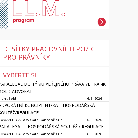
DESÍTKY PRACOVNÍCH POZIC
PRO PRÁVNÍKY
VYBERTE SI
PARALEGAL DO TÝMU VEŘEJNÉHO PRÁVA VE FRANK
BOLD ADVOKÁTI
Frank Bold
6. 8. 2026
ADVOKÁTNÍ KONCIPIENT/KA – HOSPODÁŘSKÁ
SOUTĚŽ/REGULACE
ROWAN LEGAL advokátní kancelář s.r.o.
6. 8. 2026
PARALEGAL – HOSPODÁŘSKÁ SOUTĚŽ / REGULACE
ROWAN LEGAL advokátní kancelář s.r.o.
6. 8. 2026