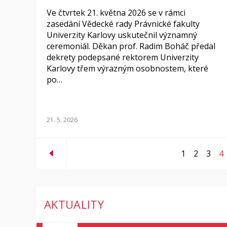
Ve čtvrtek 21. května 2026 se v rámci
zasedání Vědecké rady Právnické fakulty
Univerzity Karlovy uskutečnil významný
ceremoniál. Děkan prof. Radim Boháč předal
dekrety podepsané rektorem Univerzity
Karlovy třem výrazným osobnostem, které
po…
21. 5. 2026
1
2
3
4
AKTUALITY