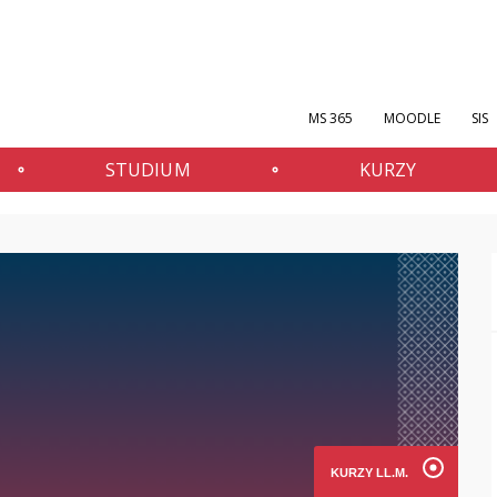
MS 365
MOODLE
SIS
STUDIUM
KURZY
KURZY LL.M.