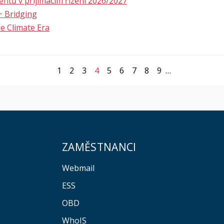
ntů v přijímacím řízení 2026/2027
+ Bridging
e Climate Era
1
2
3
4
5
6
7
8
9
…
ZAMĚSTNANCI
Webmail
ESS
OBD
WhoIS