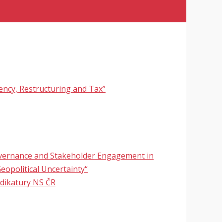
ency, Restructuring and Tax”
overnance and Stakeholder Engagement in
eopolitical Uncertainty“
udikatury NS ČR