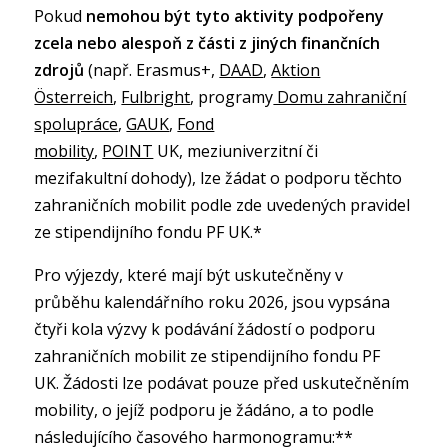
Pokud
nemohou být tyto aktivity podpořeny
zcela nebo alespoň z části z jiných finančních
zdrojů
(např. Erasmus+,
DAAD
,
Aktion
Österreich
,
Fulbright
, programy
Domu zahraniční
spolupráce
,
GAUK
,
Fond
mobility
,
POINT
UK, meziuniverzitní či
mezifakultní dohody), lze žádat o podporu těchto
zahraničních mobilit podle zde uvedených pravidel
ze stipendijního fondu PF UK.*
Pro výjezdy, které mají být uskutečněny v
průběhu kalendářního roku 2026, jsou vypsána
čtyři kola výzvy k podávání žádostí o podporu
zahraničních mobilit ze stipendijního fondu PF
UK. Žádosti lze podávat pouze před uskutečněním
mobility, o jejíž podporu je žádáno, a to podle
následujícího časového harmonogramu:**